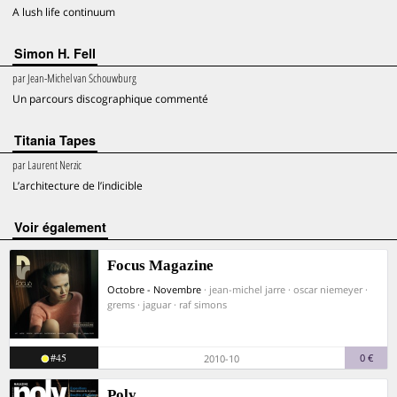
A lush life continuum
Simon H. Fell
par
Jean-Michel van Schouwburg
Un parcours discographique commenté
Titania Tapes
par
Laurent Nerzic
L’architecture de l’indicible
voir également
Focus Magazine
Octobre - Novembre
· jean-michel jarre · oscar niemeyer ·
grems · jaguar · raf simons
#45
0 €
2010-10
Poly