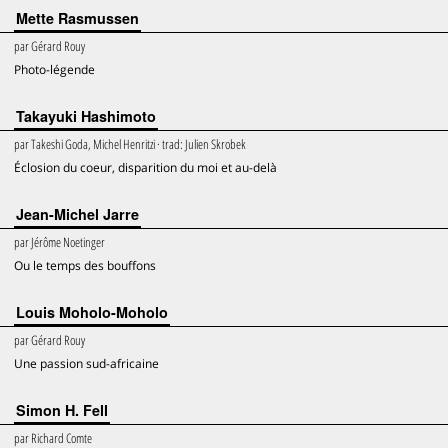
Mette Rasmussen
par
Gérard Rouy
Photo-légende
Takayuki Hashimoto
par
Takeshi Goda, Michel Henritzi
· trad:
Julien Skrobek
Éclosion du coeur, disparition du moi et au-delà
Jean-Michel Jarre
par
Jérôme Noetinger
Ou le temps des bouffons
Louis Moholo-Moholo
par
Gérard Rouy
Une passion sud-africaine
Simon H. Fell
par
Richard Comte