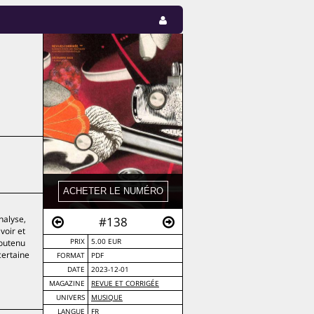
nalyse,
#138
voir et
soutenu
PRIX
5.00 EUR
certaine
FORMAT
PDF
DATE
2023-12-01
MAGAZINE
REVUE ET CORRIGÉE
UNIVERS
MUSIQUE
LANGUE
FR