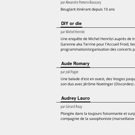
par
Alexandre Pomero-Bouscary
Beuglant itinérant depuis 10 ans
DIY or die
par
Michel Henritzi
Une enquête de Michel Henritzi auprès de troi
Garenne aka Terrine pour l'Accueil Froid, li
programmation/organisation des concerts pa
Aude Romary
par
Joël Pagier
Une balade d'est en ouest, des Vosges jusqu
son duo avec Jérôme Noetinger (Discordes) à
Audrey Lauro
par
Gérard Rouy
Plongée dans la toujours foisonnante et sur
compagnie de la saxophoniste (marseillaise 