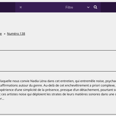
ée
Numéro 138
à laquelle nous convie Nadia Lëna dans cet entretien, qui entremêle noise, psycha
 affirmations autour du genre. Au-delà de cet enchevêtrement a priori complexe, 
 l’expérience d’une simplicité de la présence, presque d’un détachement, pourtant 
t ces artistes noise qui déploient les strates de leurs matières sonores dans une 
...