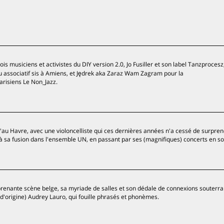
s musiciens et activistes du DIY version 2.0, Jo Fusiller et son label Tanzprocesz,
eu associatif sis à Amiens, et Jędrek aka Zaraz Wam Zagram pour la
risiens Le Non_Jazz.
'au Havre, avec une violoncelliste qui ces dernières années n'a cessé de surpren
 sa fusion dans l'ensemble UN, en passant par ses (magnifiques) concerts en so
prenante scène belge, sa myriade de salles et son dédale de connexions souterra
d'origine) Audrey Lauro, qui fouille phrasés et phonèmes.