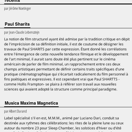
récents
par
Jérôme Noetinger
Paul Sharits
par
Jean-Claude Lebensztejn
La notion de film structurel ayant été admise par la tradition critique en dépit
de l'imprécision de sa définition initiale, il est de coutume de désigner les
travaux de Paul SHARITS par cette expression. Étant donné les corrélations
entre l'émergence de cette nouvelle tendance filmique et le développement
de l'art minimal, il aurait sans doute été plus pertinent sur le cinéma
américain de parler de film minimal, un rapprochement entre ces deux
champs artistiques permettant de définir certains traits spécifiques d'une
pratique cinématographique qui s'écartait radicalement du film personnel à
fins poétiques et expressives. Il est cependant vrai que Paul SHARTTS -
comme Hollis Frampton- se plaira à référer son travail aux nouvelles
sciences qui avaient adopté la structure comme principal paradigme.
Musica Maxima Magnetica
par
Albert Durand
Label spécialisé s'il en est, M.M.M., animé par Luciano Dari, conduit sa
destinée aux rythmes des célébrations: les rites de la pleine lune ou ceux
autour du nombre 23 pour Sleep Chamber, les solstices d'hiver ou d'été