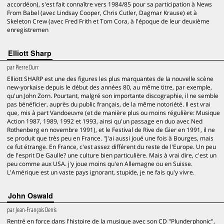
accordéon), s'est fait connaître vers 1984/85 pour sa participation à News
From Babel (avec Lindsay Cooper, Chris Cutler, Dagmar Krause) et à
Skeleton Crew (avec Fred Frith et Tom Cora, à l'époque de leur deuxième
enregistremen
Elliott Sharp
par
Pierre Durr
Elliott SHARP est une des figures les plus marquantes de la nouvelle scène
new-yorkaise depuis le début des années 80, au même titre, par exemple,
qu'un John Zorn. Pourtant, malgré son importante discographie, il ne semble
pas bénéficier, auprès du public français, de la même notoriété. Il est vrai
que, mis à part Vandoeuvre (et de manière plus ou moins régulière: Musique
Action 1987, 1989, 1992 et 1993, ainsi qu'un passage en duo avec Ned
Rothenberg en novembre 1991), et le Festival de Rive de Gier en 1991, il ne
se produit que très peu en France. "J'ai aussi joué une fois à Bourges, mais
ce fut étrange. En France, c'est assez différent du reste de l'Europe. Un peu
de l'esprit De Gaulle? une culture bien particulière. Mais à vrai dire, c'est un
peu comme aux USA. j'y joue moins qu'en Allemagne ou en Suisse.
L'Amérique est un vaste pays ignorant, stupide, je ne fais qu'y vivre.
John Oswald
par
Jean-François Denis
Rentré en force dans l'histoire de la musique avec son CD "Plunderphonic",