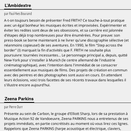
L’Ambidextre
par
Paul-Yves Bourand
A-t-on toujours besoin de présenter Fred FRITH? Ce touche-à-tout pratique
avec un égal bonheur les musiques écrites et improvisées. Expérimenter et
éviter les redites sont deux de ses obsessions, et sa carrière est jalonnée
d'étapes déjà trop nombreuses pour être énumérées. Pour preuve: son
press-book se borne maintenant à ne livrer qu'une discographie sélective (et
néanmoins copieuse!) de ses aventures. En 1990, le film "Step across the
border" (I) marquait la fin d'activités que F. FRITH ne souhaite plus
poursuivre: tournées incessantes... Le personnage principal a, depuis, quitté
New-York pour s'installer à Munich (le centre allemand de l'industrie
cinématographique), avec l'intention dans l'immédiat de se consacrer
essentiellement aux musiques de films. Des projets de création en commun
avec des peintres et des photographes sont aussi en cours. En attendant
leurs éclosions, voici trois facettes de ses récents travaux dans lesquelles il
s'illustre encore aujourd'hui.
Zeena Parkins
par
Pierre Durr
Présente au sein de Carbon, le groupe d'Elliott Sharp, lors de sa prestation à
Musique Action 92 de Vandoeuvre, Zeena PARKINS nous a entretenus de ses
projets immédiats, en partie concrétisés au moment où vous lirez ces lignes.
Rappelons que Zeena PARKINS (harpe acoustique et électrique, claviers,