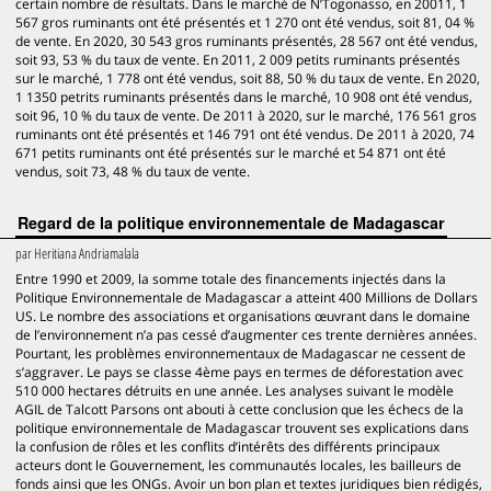
certain nombre de résultats. Dans le marché de N’Togonasso, en 20011, 1
567 gros ruminants ont été présentés et 1 270 ont été vendus, soit 81, 04 %
de vente. En 2020, 30 543 gros ruminants présentés, 28 567 ont été vendus,
soit 93, 53 % du taux de vente. En 2011, 2 009 petits ruminants présentés
sur le marché, 1 778 ont été vendus, soit 88, 50 % du taux de vente. En 2020,
1 1350 petrits ruminants présentés dans le marché, 10 908 ont été vendus,
soit 96, 10 % du taux de vente. De 2011 à 2020, sur le marché, 176 561 gros
ruminants ont été présentés et 146 791 ont été vendus. De 2011 à 2020, 74
671 petits ruminants ont été présentés sur le marché et 54 871 ont été
vendus, soit 73, 48 % du taux de vente.
Regard de la politique environnementale de Madagascar
par
Heritiana Andriamalala
Entre 1990 et 2009, la somme totale des financements injectés dans la
Politique Environnementale de Madagascar a atteint 400 Millions de Dollars
US. Le nombre des associations et organisations œuvrant dans le domaine
de l’environnement n’a pas cessé d’augmenter ces trente dernières années.
Pourtant, les problèmes environnementaux de Madagascar ne cessent de
s’aggraver. Le pays se classe 4ème pays en termes de déforestation avec
510 000 hectares détruits en une année. Les analyses suivant le modèle
AGIL de Talcott Parsons ont abouti à cette conclusion que les échecs de la
politique environnementale de Madagascar trouvent ses explications dans
la confusion de rôles et les conflits d’intérêts des différents principaux
acteurs dont le Gouvernement, les communautés locales, les bailleurs de
fonds ainsi que les ONGs. Avoir un bon plan et textes juridiques bien rédigés,