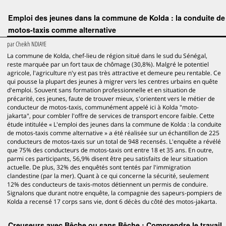
Emploi des jeunes dans la commune de Kolda : la conduite de
motos-taxis comme alternative
par
Cheikh NDIAYE
La commune de Kolda, chef-lieu de région situé dans le sud du Sénégal,
reste marquée par un fort taux de chômage (30,8%). Malgré le potentiel
agricole, l'agriculture n'y est pas très attractive et demeure peu rentable. Ce
qui pousse la plupart des jeunes à migrer vers les centres urbains en quête
d'emploi. Souvent sans formation professionnelle et en situation de
précarité, ces jeunes, faute de trouver mieux, s'orientent vers le métier de
conducteur de motos-taxis, communément appelé ici à Kolda "moto-
jakarta", pour combler l'offre de services de transport encore faible. Cette
étude intitulée « L'emploi des jeunes dans la commune de Kolda : la conduite
de motos-taxis comme alternative » a été réalisée sur un échantillon de 225
conducteurs de motos-taxis sur un total de 948 recensés. L'enquête a révélé
que 75% des conducteurs de motos-taxis ont entre 18 et 35 ans. En outre,
parmi ces participants, 56,9% disent être peu satisfaits de leur situation
actuelle. De plus, 32% des enquêtés sont tentés par l'immigration
clandestine (par la mer). Quant à ce qui concerne la sécurité, seulement
12% des conducteurs de taxis-motos détiennent un permis de conduire.
Signalons que durant notre enquête, la compagnie des sapeurs-pompiers de
Kolda a recensé 17 corps sans vie, dont 6 décès du côté des motos-jakarta.
Creuseurs avec Bêche ou sans Bêche : Comprendre le travail