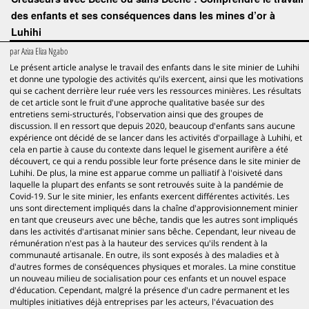
des enfants et ses conséquences dans les mines d’or à
Luhihi
par
Aziza Eliza Ngabo
Le présent article analyse le travail des enfants dans le site minier de Luhihi
et donne une typologie des activités qu'ils exercent, ainsi que les motivations
qui se cachent derrière leur ruée vers les ressources minières. Les résultats
de cet article sont le fruit d'une approche qualitative basée sur des
entretiens semi-structurés, l'observation ainsi que des groupes de
discussion. Il en ressort que depuis 2020, beaucoup d'enfants sans aucune
expérience ont décidé de se lancer dans les activités d'orpaillage à Luhihi, et
cela en partie à cause du contexte dans lequel le gisement aurifère a été
découvert, ce qui a rendu possible leur forte présence dans le site minier de
Luhihi. De plus, la mine est apparue comme un palliatif à l'oisiveté dans
laquelle la plupart des enfants se sont retrouvés suite à la pandémie de
Covid-19. Sur le site minier, les enfants exercent différentes activités. Les
uns sont directement impliqués dans la chaîne d'approvisionnement minier
en tant que creuseurs avec une bêche, tandis que les autres sont impliqués
dans les activités d'artisanat minier sans bêche. Cependant, leur niveau de
rémunération n'est pas à la hauteur des services qu'ils rendent à la
communauté artisanale. En outre, ils sont exposés à des maladies et à
d'autres formes de conséquences physiques et morales. La mine constitue
un nouveau milieu de socialisation pour ces enfants et un nouvel espace
d'éducation. Cependant, malgré la présence d'un cadre permanent et les
multiples initiatives déjà entreprises par les acteurs, l'évacuation des