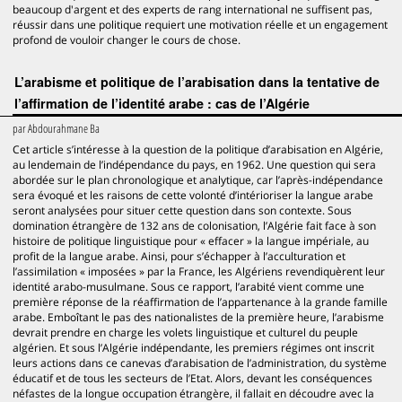
beaucoup d'argent et des experts de rang international ne suffisent pas,
réussir dans une politique requiert une motivation réelle et un engagement
profond de vouloir changer le cours de chose.
L’arabisme et politique de l’arabisation dans la tentative de
l’affirmation de l’identité arabe : cas de l’Algérie
par
Abdourahmane Ba
Cet article s’intéresse à la question de la politique d’arabisation en Algérie,
au lendemain de l’indépendance du pays, en 1962. Une question qui sera
abordée sur le plan chronologique et analytique, car l’après-indépendance
sera évoqué et les raisons de cette volonté d’intérioriser la langue arabe
seront analysées pour situer cette question dans son contexte. Sous
domination étrangère de 132 ans de colonisation, l’Algérie fait face à son
histoire de politique linguistique pour « effacer » la langue impériale, au
profit de la langue arabe. Ainsi, pour s’échapper à l’acculturation et
l’assimilation « imposées » par la France, les Algériens revendiquèrent leur
identité arabo-musulmane. Sous ce rapport, l’arabité vient comme une
première réponse de la réaffirmation de l’appartenance à la grande famille
arabe. Emboîtant le pas des nationalistes de la première heure, l’arabisme
devrait prendre en charge les volets linguistique et culturel du peuple
algérien. Et sous l’Algérie indépendante, les premiers régimes ont inscrit
leurs actions dans ce canevas d’arabisation de l’administration, du système
éducatif et de tous les secteurs de l’Etat. Alors, devant les conséquences
néfastes de la longue occupation étrangère, il fallait en découdre avec la