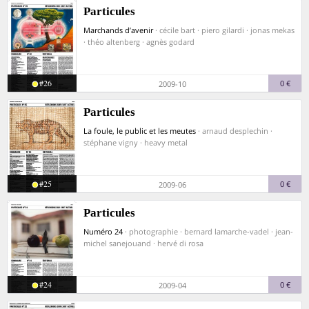
Particules
Marchands d’avenir
· cécile bart · piero gilardi · jonas mekas
· théo altenberg · agnès godard
#26
0 €
2009-10
Particules
La foule, le public et les meutes
· arnaud desplechin ·
stéphane vigny · heavy metal
#25
0 €
2009-06
Particules
Numéro 24
· photographie · bernard lamarche-vadel · jean-
michel sanejouand · hervé di rosa
#24
0 €
2009-04