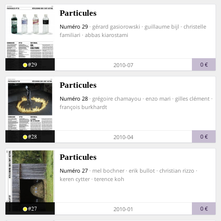
Particules
Numéro 29
· gérard gasiorowski · guillaume bijl · christelle
familiari · abbas kiarostami
#29
0 €
2010-07
Particules
Numéro 28
· grégoire chamayou · enzo mari · gilles clément ·
françois burkhardt
#28
0 €
2010-04
Particules
Numéro 27
· mel bochner · erik bullot · christian rizzo ·
keren cytter · terence koh
#27
0 €
2010-01