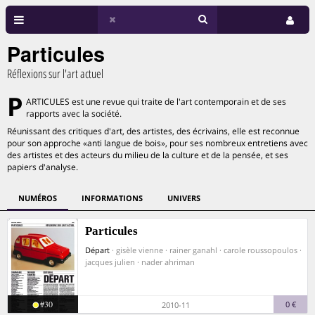
Particules
Réflexions sur l'art actuel
P
ARTICULES est une revue qui traite de l'art contemporain et de ses
rapports avec la société.
Réunissant des critiques d'art, des artistes, des écrivains, elle est reconnue
pour son approche «anti langue de bois», pour ses nombreux entretiens avec
des artistes et des acteurs du milieu de la culture et de la pensée, et ses
papiers d'analyse.
NUMÉROS
INFORMATIONS
UNIVERS
Particules
Départ
· gisèle vienne · rainer ganahl · carole roussopoulos ·
jacques julien · nader ahriman
#30
0 €
2010-11