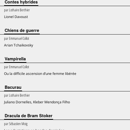
Contes hybrides
par
Lothaire Berthier
Lionel Davoust
Chiens de guerre
par
Emmanuel Collot
Arian Tchaikovsky
Vampirella
par
Emmanuel Collot
Ou la difficile ascension d’une femme libérée
Bacurau
par
Lothaire Berthier
Juliano Dornelles, Kleber Mendonça Filho
Dracula de Bram Stoker
par
Sébastien Moig