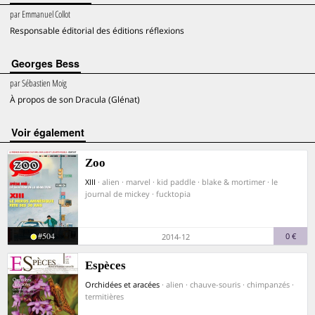
par
Emmanuel Collot
Responsable éditorial des éditions réflexions
Georges Bess
par
Sébastien Moig
À propos de son Dracula (Glénat)
voir également
Zoo
XIII
· alien · marvel · kid paddle · blake & mortimer · le
journal de mickey · fucktopia
#504
0 €
2014-12
Espèces
Orchidées et aracées
· alien · chauve-souris · chimpanzés ·
termitières