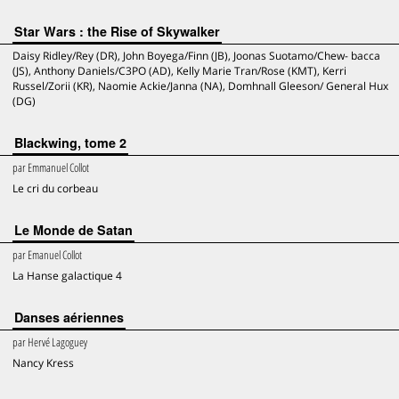
Star Wars : the Rise of Skywalker
Daisy Ridley/Rey (DR), John Boyega/Finn (JB), Joonas Suotamo/Chew- bacca
(JS), Anthony Daniels/C3PO (AD), Kelly Marie Tran/Rose (KMT), Kerri
Russel/Zorii (KR), Naomie Ackie/Janna (NA), Domhnall Gleeson/ General Hux
(DG)
Blackwing, tome 2
par
Emmanuel Collot
Le cri du corbeau
Le Monde de Satan
par
Emanuel Collot
La Hanse galactique 4
Danses aériennes
par
Hervé Lagoguey
Nancy Kress