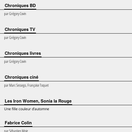
Chroniques BD
par
Grégory Covin
Chroniques TV
par
Grégory Covin
Chroniques livres
par
Grégory Covin
Chroniques ciné
par
Marc Sessego, Françoise Toquet
Les Iron Women, Sonia la Rouge
Une fille couleur d’automne
Fabrice Colin
par
Sébastien Moig