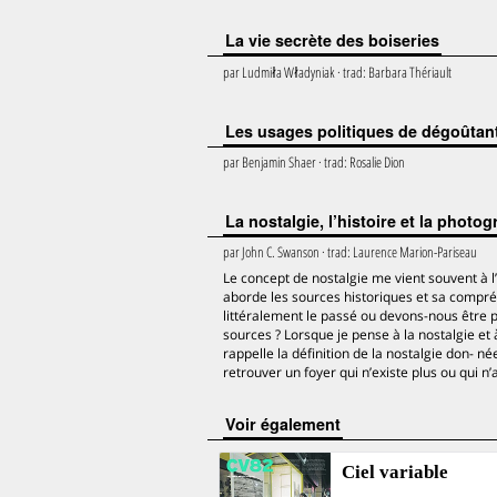
La vie secrète des boiseries
par
Ludmiła Władyniak
· trad:
Barbara Thériault
Les usages politiques de dégoûtan
par
Benjamin Shaer
· trad:
Rosalie Dion
La nostalgie, l’histoire et la photo
par
John C. Swanson
· trad:
Laurence Marion-Pariseau
Le concept de nostalgie me vient souvent à l’e
aborde les sources historiques et sa compréh
littéralement le passé ou devons-nous être p
sources ? Lorsque je pense à la nostalgie et
rappelle la définition de la nostalgie don- née
retrouver un foyer qui n’existe plus ou qui n’
voir également
Ciel variable