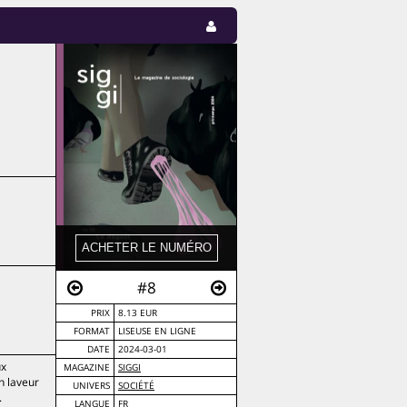
#8
PRIX
8.13 EUR
FORMAT
LISEUSE EN LIGNE
DATE
2024-03-01
ux
MAGAZINE
SIGGI
n laveur
UNIVERS
SOCIÉTÉ
.
LANGUE
FR