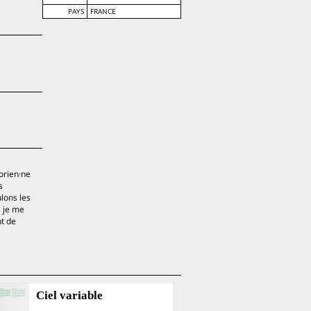
PAYS
FRANCE
torien·ne
s
lons les
, je me
nt de
Ciel variable