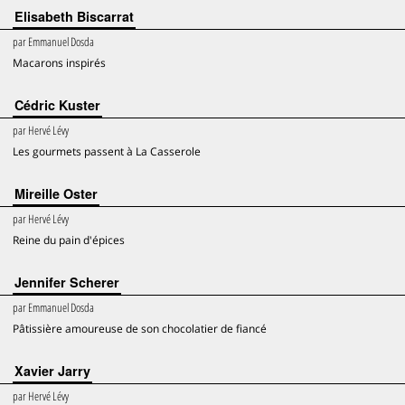
Elisabeth Biscarrat
par
Emmanuel Dosda
Macarons inspirés
Cédric Kuster
par
Hervé Lévy
Les gourmets passent à La Casserole
Mireille Oster
par
Hervé Lévy
Reine du pain d'épices
Jennifer Scherer
par
Emmanuel Dosda
Pâtissière amoureuse de son chocolatier de fiancé
Xavier Jarry
par
Hervé Lévy