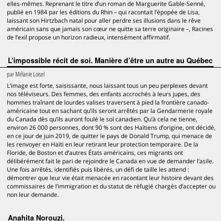
elles-mêmes. Reprenant le titre d’un roman de Marguerite Gable-Senné,
publié en 1984 par les éditions du Rhin – qui racontait l’épopée de Lisa,
laissant son Hirtzbach natal pour aller perdre ses illusions dans le rêve
américain sans que jamais son cœur ne quitte sa terre originaire –, Racines
de l’exil propose un horizon radieux, intensément affirmatif.
L’impossible récit de soi. Manière d’être un autre au Québec
par
Mélanie Loisel
L’image est forte, saisissante, nous laissant tous un peu perplexes devant
nos téléviseurs. Des femmes, des enfants accrochés à leurs jupes, des
hommes traînant de lourdes valises traversent à pied la frontière canado-
américaine tout en sachant qu’ils seront arrêtés par la Gendarmerie royale
du Canada dès qu’ils auront foulé le sol canadien. Qu’à cela ne tienne,
environ 26 000 personnes, dont 90 % sont des Haïtiens d’origine, ont décidé,
en ce jour de juin 2019, de quitter le pays de Donald Trump, qui menace de
les renvoyer en Haïti en leur retirant leur protection temporaire. De la
Floride, de Boston et d’autres États américains, ces migrants ont
délibérément fait le pari de rejoindre le Canada en vue de demander l’asile.
Une fois arrêtés, identifiés puis libérés, un défi de taille les attend :
démontrer que leur vie était menacée en racontant leur histoire devant des
commissaires de l’immigration et du statut de réfugié chargés d’accepter ou
non leur demande.
Anahita Norouzi.