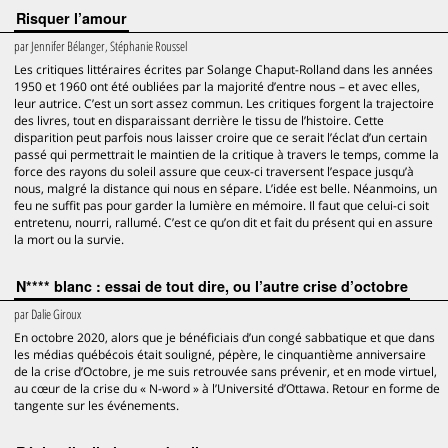
Risquer l’amour
par
Jennifer Bélanger, Stéphanie Roussel
Les critiques littéraires écrites par Solange Chaput-Rolland dans les années
1950 et 1960 ont été oubliées par la majorité d’entre nous – et avec elles,
leur autrice. C’est un sort assez commun. Les critiques forgent la trajectoire
des livres, tout en disparaissant derrière le tissu de l’histoire. Cette
disparition peut parfois nous laisser croire que ce serait l’éclat d’un certain
passé qui permettrait le maintien de la critique à travers le temps, comme la
force des rayons du soleil assure que ceux-ci traversent l’espace jusqu’à
nous, malgré la distance qui nous en sépare. L’idée est belle. Néanmoins, un
feu ne suffit pas pour garder la lumière en mémoire. Il faut que celui-ci soit
entretenu, nourri, rallumé. C’est ce qu’on dit et fait du présent qui en assure
la mort ou la survie.
N**** blanc : essai de tout dire, ou l’autre crise d’octobre
par
Dalie Giroux
En octobre 2020, alors que je bénéficiais d’un congé sabbatique et que dans
les médias québécois était souligné, pépère, le cinquantième anniversaire
de la crise d’Octobre, je me suis retrouvée sans prévenir, et en mode virtuel,
au cœur de la crise du « N-word » à l’Université d’Ottawa. Retour en forme de
tangente sur les événements.