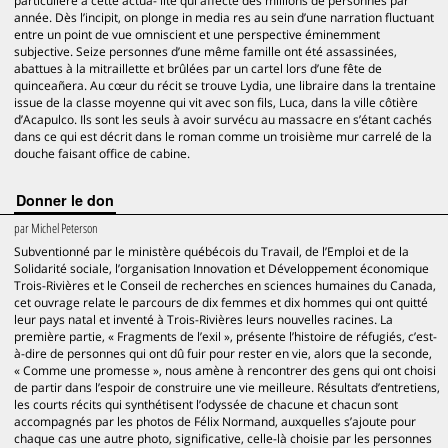
particulière à cette actua- lité qui affecte des millions de personnes par
année. Dès l’incipit, on plonge in media res au sein d’une narration fluctuant
entre un point de vue omniscient et une perspective éminemment
subjective. Seize personnes d’une même famille ont été assassinées,
abattues à la mitraillette et brûlées par un cartel lors d’une fête de
quinceañera. Au cœur du récit se trouve Lydia, une libraire dans la trentaine
issue de la classe moyenne qui vit avec son fils, Luca, dans la ville côtière
d’Acapulco. Ils sont les seuls à avoir survécu au massacre en s’étant cachés
dans ce qui est décrit dans le roman comme un troisième mur carrelé de la
douche faisant office de cabine.
Donner le don
par
Michel Peterson
Subventionné par le ministère québécois du Travail, de l’Emploi et de la
Solidarité sociale, l’organisation Innovation et Développement économique
Trois-Rivières et le Conseil de recherches en sciences humaines du Canada,
cet ouvrage relate le parcours de dix femmes et dix hommes qui ont quitté
leur pays natal et inventé à Trois-Rivières leurs nouvelles racines. La
première partie, « Fragments de l’exil », présente l’histoire de réfugiés, c’est-
à-dire de personnes qui ont dû fuir pour rester en vie, alors que la seconde,
« Comme une promesse », nous amène à rencontrer des gens qui ont choisi
de partir dans l’espoir de construire une vie meilleure. Résultats d’entretiens,
les courts récits qui synthétisent l’odyssée de chacune et chacun sont
accompagnés par les photos de Félix Normand, auxquelles s’ajoute pour
chaque cas une autre photo, significative, celle-là choisie par les personnes