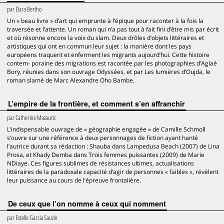
par
Elara Bertho
Un « beau livre » d’art qui emprunte à l’épique pour raconter à la fois la
traversée et l’attente. Un roman qui n’a pas tout à fait fini d’être mis par écrit
et où résonne encore la voix du slam. Deux drôles d’objets littéraires et
artistiques qui ont en commun leur sujet : la manière dont les pays
européens traquent et enferment les migrants aujourd’hui. Cette histoire
contem- poraine des migrations est racontée par les photographies d’Aglaé
Bory, réunies dans son ouvrage Odyssées, et par Les lumières d’Oujda, le
roman slamé de Marc Alexandre Oho Bambe.
L’empire de la frontière, et comment s’en affranchir
par
Catherine Mazauric
L’indispensable ouvrage de « géographie engagée » de Camille Schmoll
s’ouvre sur une référence à deux personnages de fiction ayant hanté
l’autrice durant sa rédaction : Shauba dans Lampedusa Beach (2007) de Lina
Prosa, et Khady Demba dans Trois femmes puissantes (2009) de Marie
NDiaye. Ces figures sublimes de résistances ultimes, actualisations
littéraires de la paradoxale capacité d’agir de personnes « faibles », révèlent
leur puissance au cours de l’épreuve frontalière.
De ceux que l’on nomme à ceux qui nomment
par
Estelle Garcia Sauzin