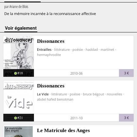
par
Ariane de Blois
De la mémoire incarnée à la reconnaissance affective
voir également
Dissonances
Entrailles
· littérature · poésie · haddad · martinet ·
hermaphrodite
#18
3 €
2010-06
Dissonances
Le Vide
· littérature · poésie · bruce bégout · nouvelles ·
abdel hafed benotman
#21
3 €
2011-10
Le Matricule des Anges