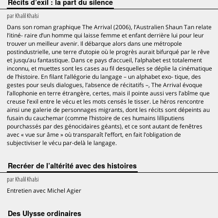
Récits d’exil : la part du silence
par
Khalil Khalsi
Dans son roman graphique The Arrival (2006), l’Australien Shaun Tan relate
l’itiné- raire d’un homme qui laisse femme et enfant derrière lui pour leur
trouver un meilleur avenir. Il débarque alors dans une métropole
postindustrielle, une terre d’utopie où le progrès aurait bifurqué par le rêve
et jusqu’au fantastique. Dans ce pays d’accueil, l’alphabet est totalement
inconnu, et muettes sont les cases au fil desquelles se déplie la cinématique
de l’histoire. En filant l’allégorie du langage – un alphabet exo- tique, des
gestes pour seuls dialogues, l’absence de récitatifs –, The Arrival évoque
l’allophonie en terre étrangère, certes, mais il pointe aussi vers l’abîme que
creuse l’exil entre le vécu et les mots censés le tisser. Le héros rencontre
ainsi une galerie de personnages migrants, dont les récits sont dépeints au
fusain du cauchemar (comme l’histoire de ces humains lilliputiens
pourchassés par des génocidaires géants), et ce sont autant de fenêtres
avec « vue sur âme » où transparaît l’effort, en fait l’obligation de
subjectiviser le vécu par-delà le langage.
Recréer de l’altérité avec des histoires
par
Khalil Khalsi
Entretien avec Michel Agier
Des Ulysse ordinaires