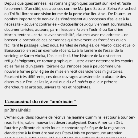
Depuis quelques années, les romans graphiques portant sur l’exil et l’asile
foisonnent. D’un côté, des autrices comme Marjane Satrapi, Zeina Abirached
ou Thi Bui livrent une vision intime de la perte d’un lieu à soi. De l’autre, un
nombre important de non-exilés s’intéressent au processus d’asile et à la
nécessité – souvent contrariée – d’accueillir ceux qui viennent. Journalistes,
documentaristes, auteurs, parmi lesquels Fabien Toulmé ou Sandrine
Martin, tentent – certains avec sensibilité, d’autres avec maladresse – de
brosser le portrait de ces personnes qui traversent les frontières ou en
facilitent le passage. Chez nous. Paroles de réfugiés, de Marco Rizzo et Lelio
Bonaccorso, en est un exemple récent. Lu à la lumière de l’essai de la
sociologue Karen Akoka, L’asile et l’exil. Une histoire de la distinction
réfugiés/migrants, ce roman graphique illustre assez nettement les espoirs
et les failles d’un genre littéraire qui s’impose peu à peu comme une
nouvelle forme privilégiée de mise en récit des violences migratoires.
Pourtant très différents, ces deux ouvrages attestent de la pluralité des
discours sur l’exil et l’asile, ainsi que du vif intérêt que leur prêtent
chercheurs et artistes, universitaires et néophytes.
L’assassinat du rêve “américain ”
par
Eftihia Mihelakis
L’Amérique, dans l’œuvre de l’écrivaine Jeanine Cummins, est tour à tour ter-
reau fertile, sable mouvant et désert asphyxiant. Dans American Dirt,
l’autrice y affronte de plein fouet le contexte spécifique de la migration
clandestine à la frontière sud des États-Unis en portant une attention