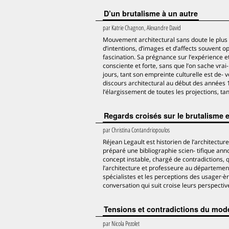
D’un brutalisme à un autre
par
Katrie Chagnon, Alexandre David
Mouvement architectural sans doute le plus c
d’intentions, d’images et d’affects souvent opp
fascination. Sa prégnance sur l’expérience 
consciente et forte, sans que l’on sache vra
jours, tant son empreinte culturelle est de- 
discours architectural au début des années 1
l’élargissement de toutes les projections, tan
Regards croisés sur le brutalisme et
par
Christina Contandriopoulos
Réjean Legault est historien de l’architecture
préparé une bibliographie scien- tifique anno
concept instable, chargé de contradictions, 
l’architecture et professeure au département 
spécialistes et les perceptions des usager·è
conversation qui suit croise leurs perspecti
Tensions et contradictions du mod
par
Nicola Pezolet