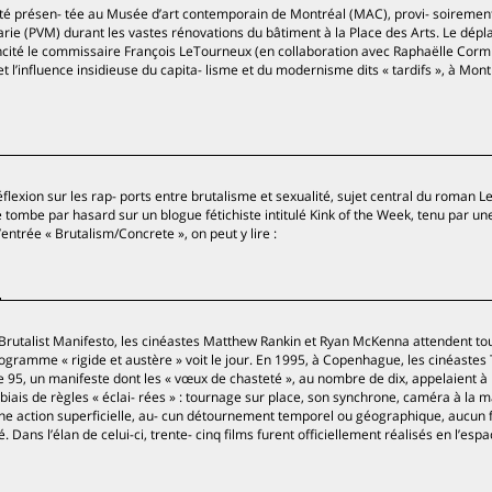
a été présen- tée au Musée d’art contemporain de Montréal (MAC), provi- soirement
rie (PVM) durant les vastes rénovations du bâtiment à la Place des Arts. Le dép
incité le commissaire François LeTourneux (en collaboration avec Raphaëlle Cormi
et l’influence insidieuse du capita- lisme et du modernisme dits « tardifs », à Mont
flexion sur les rap- ports entre brutalisme et sexualité, sujet central du roman L
 tombe par hasard sur un blogue fétichiste intitulé Kink of the Week, tenu par un
ntrée « Brutalism/Concrete », on peut y lire :
 Brutalist Manifesto, les cinéastes Matthew Rankin et Ryan McKenna attendent to
ogramme « rigide et austère » voit le jour. En 1995, à Copenhague, les cinéaste
 95, un manifeste dont les « vœux de chasteté », au nombre de dix, appelaient à p
iais de règles « éclai- rées » : tournage sur place, son synchrone, caméra à la ma
ne action superficielle, au- cun détournement temporel ou géographique, aucun 
Dans l’élan de celui-ci, trente- cinq films furent officiellement réalisés en l’espa