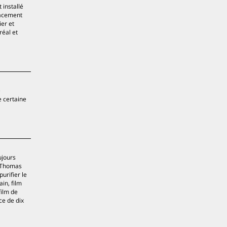
 installé
lacement
er et
réal et
e
e certaine
ujours
s Thomas
urifier le
in, film
film de
ce de dix