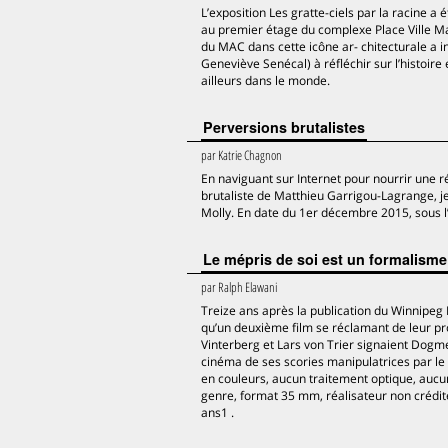
L’exposition Les gratte-ciels par la racine 
au premier étage du complexe Place Ville Ma
du MAC dans cette icône ar- chitecturale a 
Geneviève Senécal) à réfléchir sur l’histoire 
ailleurs dans le monde.
Perversions brutalistes
par
Katrie Chagnon
En naviguant sur Internet pour nourrir une ré
brutaliste de Matthieu Garrigou-Lagrange, je
Molly. En date du 1er décembre 2015, sous l’e
Le mépris de soi est un formalisme
par
Ralph Elawani
Treize ans après la publication du Winnipeg
qu’un deuxième film se réclamant de leur pr
Vinterberg et Lars von Trier signaient Dogme
cinéma de ses scories manipulatrices par le b
en couleurs, aucun traitement optique, aucu
genre, format 35 mm, réalisateur non crédité. 
ans1 .