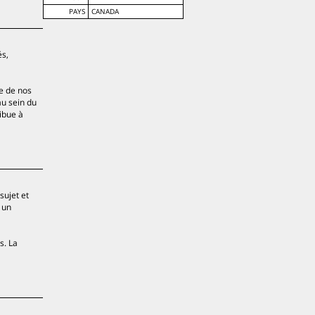
PAYS
CANADA
és,
re de nos
au sein du
ibue à
sujet et
 un
s. La