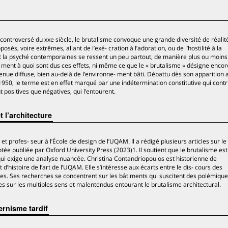
ontroversé du xxe siècle, le brutalisme convoque une grande diversité de réalit
osés, voire extrêmes, allant de l’exé- cration à l’adoration, ou de l’hostilité à la
et la psyché contemporaines se ressent un peu partout, de manière plus ou moins
i- ment à quoi sont dus ces effets, ni même ce que le « brutalisme » désigne enco
venue diffuse, bien au-delà de l’environne- ment bâti. Débattu dès son apparition 
950, le terme est en effet marqué par une indétermination constitutive qui contr
t positives que négatives, qui l’entourent.
 l’architecture
 et profes- seur à l’École de design de l’UQAM. Il a rédigé plusieurs articles sur le 
tée publiée par Oxford University Press (2023)1. Il soutient que le brutalisme est
qui exige une analyse nuancée. Christina Contandriopoulos est historienne de
d’histoire de l’art de l’UQAM. Elle s’intéresse aux écarts entre le dis- cours des
res. Ses recherches se concentrent sur les bâtiments qui suscitent des polémique
ves sur les multiples sens et malentendus entourant le brutalisme architectural.
ernisme tardif