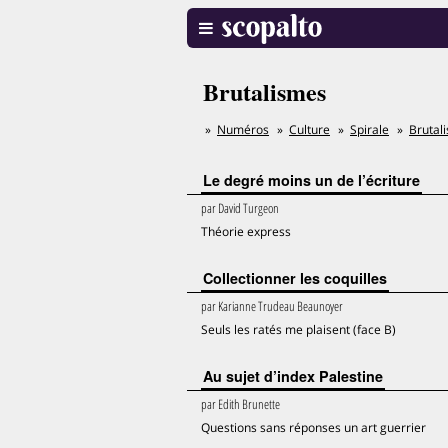
Brutalismes
Numéros
Culture
Spirale
Brutal
Le degré moins un de l’écriture
par
David Turgeon
Théorie express
Collectionner les coquilles
par
Karianne Trudeau Beaunoyer
Seuls les ratés me plaisent (face B)
Au sujet d’index Palestine
par
Edith Brunette
Questions sans réponses un art guerrier