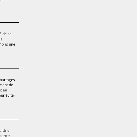
é de sa
is
ompris une
 partages
iment de
ut en
ur éviter
t. Une
rtance