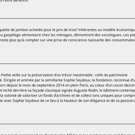
 à notre bénéfice.
quette de jambon achetée pour le prix de trois? Inhérentes au modèle économiqu
 au gaspillage alimentaire chez les ménages, démontrent des sociologues. Les pol
 ne reste plus qu’à compter sur une prise de conscience naissante des consommate
athé veille sur la préservation d’un trésor inestimable : celle du patrimoine
 Dirigée et animée par la sémillante Sophie Seydoux, la fondation, reconnue d’ut
tiers depuis le mois de septembre 2014 en plein Paris, au coeur d’un cocon dessi
ent niché derrière sa façade classique signée Auguste Rodin, le bâtiment contemp
t la volonté de valoriser un fonds d’archives et de collect ions uniques pour comp
site avec Sophie Seydoux de ce lieu à la hauteur de son élégance et de sa passion 