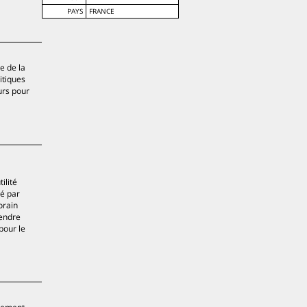
PAYS
FRANCE
e de la
itiques
urs pour
ilité
né par
orain
rendre
pour le