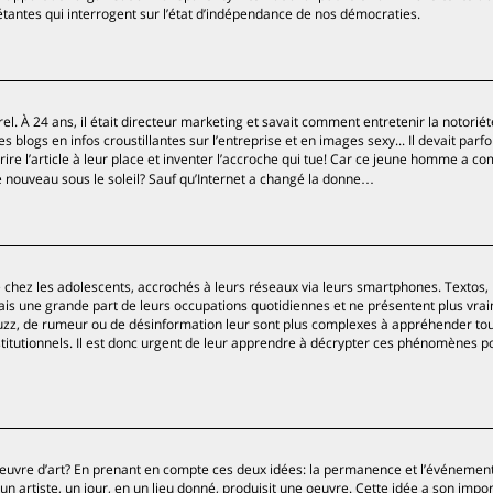
étantes qui interrogent sur l’état d’indépendance de nos démocraties.
l. À 24 ans, il était directeur marketing et savait comment entretenir la notoriét
logs en infos croustillantes sur l’entreprise et en images sexy... Il devait parfo
ire l’article à leur place et inventer l’accroche qui tue! Car ce jeune homme a c
e nouveau sous le soleil? Sauf qu’Internet a changé la donne…
chez les adolescents, accrochés à leurs réseaux via leurs smartphones. Textos,
is une grande part de leurs occupations quotidiennes et ne présentent plus vra
 buzz, de rumeur ou de désinformation leur sont plus complexes à appréhender to
tutionnels. Il est donc urgent de leur apprendre à décrypter ces phénomènes po
oeuvre d’art? En prenant en compte ces deux idées: la permanence et l’événemen
un artiste, un jour, en un lieu donné, produisit une oeuvre. Cette idée a son impo