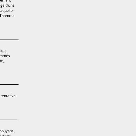
usement
age d’une
laquelle
, l’homme
idu,
 hommes
he,
 tentative
appuyant