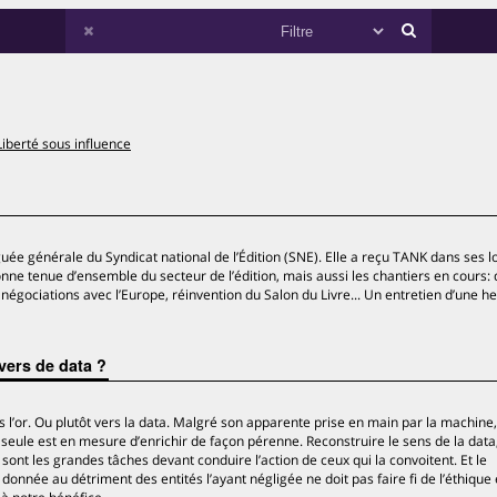
Liberté sous influence
ée générale du Syndicat national de l’Édition (SNE). Elle a reçu TANK dans ses 
ne tenue d’ensemble du secteur de l’édition, mais aussi les chantiers en cours:
 négociations avec l’Europe, réinvention du Salon du Livre... Un entretien d’une h
ivers de data ?
 l’or. Ou plutôt vers la data. Malgré son apparente prise en main par la machine,
eule est en mesure d’enrichir de façon pérenne. Reconstruire le sens de la data, 
es sont les grandes tâches devant conduire l’action de ceux qui la convoitent. Et le
nnée au détriment des entités l’ayant négligée ne doit pas faire fi de l’éthique 