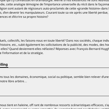
énèque qui s’y connaissait en dramaturgie. Même si nos existences ne sont heure
die, cette analogie témoigne de l’importance universelle du récit dans le façonn
religion sont autant de régisseurs auto-proclamés de cette «grande histoire» dans 
s, d’en devenir les manipulateurs. Courant toute sa vie après une liberté perdue
uences et d’écrire sa propre histoire?
iduels, collectifs, les faisons-nous en toute liberté? Dans nos sociétés, chaque indiv
 histoire, etc., subit également les sollicitations de la publicité, des modes, des
t-elles? Quand deviennent-elles néfastes? Réponses avec François-Bernard Huyg
 l’information et de la stratégie.
lling
ns tous les domaines, économique, social ou politique, semble bien relever d’une
notre libre arbitre…
t nous tient en haleine, off rant de nombreux ressorts scénaristiques efficaces, s’