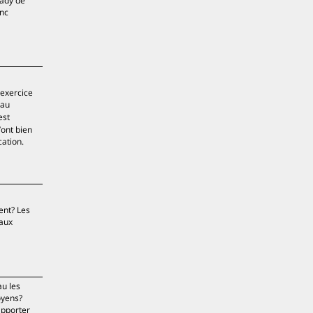
lady de
onc
’exercice
eau
est
’ont bien
cation.
ent? Les
 aux
au les
oyens?
apporter