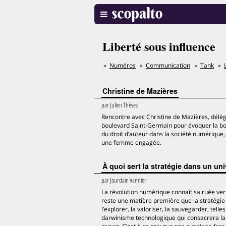
Liberté sous influence
Numéros
Communication
Tank
Christine de Mazières
par
Julien Thèves
Rencontre avec Christine de Mazières, délégu
boulevard Saint-Germain pour évoquer la bon
du droit d’auteur dans la société numérique,
une femme engagée.
À quoi sert la stratégie dans un un
par
Jourdain Vannier
La révolution numérique connaît sa ruée vers
reste une matière première que la stratégie s
l’explorer, la valoriser, la sauvegarder, tell
darwinisme technologique qui consacrera la do