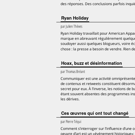
des réponses. Des conclusions parfois inqui
Ryan Holiday
par
Julien Thèves
Ryan Holiday travaillait pour American Appare
marque en abreuvant régulièrement quelques b
soudoyer aussi quelques blogueurs, voire écr
chose : la presse a besoin de vendre. Rien d
Hoax, buzz et désinformation
par
Thomas Bréant
Communiquer est une activité omniprésente 
de contenus et retweets constituent désorma
secret pour eux. À l’inverse, les notions de
étant souvent absentes des programmes insti
les dérives.
Ces œuvres qui ont tout changé
par
Pierre Téqui
Comment s’interroger sur l’influence d’une 
oeuvre d’art est un «événement historique»: 