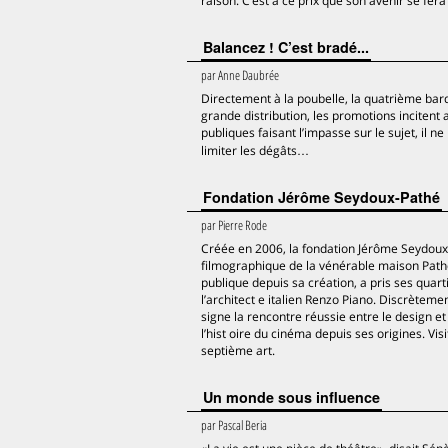
raison. C’est à ce prix que son avenir se fera
Balancez ! C’est bradé...
par
Anne Daubrée
Directement à la poubelle, la quatrième bar
grande distribution, les promotions incitent
publiques faisant l’impasse sur le sujet, il
limiter les dégâts…
Fondation Jérôme Seydoux-Pathé
par
Pierre Rode
Créée en 2006, la fondation Jérôme Seydoux-P
filmographique de la vénérable maison Pathé.
publique depuis sa création, a pris ses quar
l’architect e italien Renzo Piano. Discrètem
signe la rencontre réussie entre le design e
l’hist oire du cinéma depuis ses origines. Vi
septième art.
Un monde sous influence
par
Pascal Beria