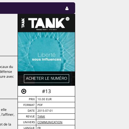
locaux du
 défense
eure avec
#13
PRIX
10.00 EUR
FORMAT
PDF
 elle
DATE
2015-07-01
l’affiner,
REVUE
TANK
UNIVERS
COMMUNICATION
et de la
LANGUE
FR