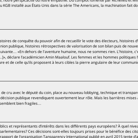
lité, notre perspicacité ou notre empathie. Du complot fomenté par Richelieu et Mi
 KGB installé aux États-Unis dans la série The Americans, la machination fait d
histoires de conquête du pouvoir afin de recueillir le vote des électeurs, histoires d
inion publique, histoires rétrospectives de valorisation de son bilan puis de nouv
suivante… «En dehors de l'aventure humaine, nous ne sommes rien. L'histoire, c'
…]», déclare l’académicien Amin Maalouf. Les femmes et les hommes politiques l
ure et de celle qu’ils proposent à leurs cibles la pierre angulaire de leur communi
rs de cru avec le député du coin, place au nouveau lobbying, technique et transpar
a décision publique revendiquent ouvertement leur rôle. Mais les barrières mises
 semblent bien fragiles…
blics et représentants d’intérêts dans les différents pays européens? À quel nive
 parlementaires? Ces décisions sont-elles toujours prises pour le bénéfice des cit
rapport de l’organisation Tansparency International publié en avril 2015 tente d’