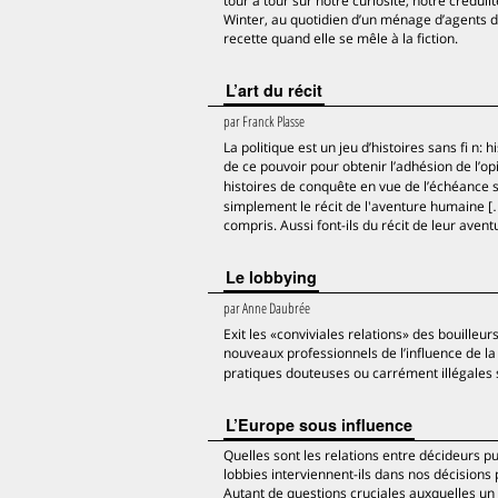
tour à tour sur notre curiosité, notre crédu
Winter, au quotidien d’un ménage d’agents du
recette quand elle se mêle à la fiction.
L’art du récit
par
Franck Plasse
La politique est un jeu d’histoires sans fi n: 
de ce pouvoir pour obtenir l’adhésion de l’op
histoires de conquête en vue de l’échéance 
simplement le récit de l'aventure humaine [
compris. Aussi font-ils du récit de leur avent
Le lobbying
par
Anne Daubrée
Exit les «conviviales relations» des bouilleu
nouveaux professionnels de l’influence de l
pratiques douteuses ou carrément illégales
L’Europe sous influence
Quelles sont les relations entre décideurs pu
lobbies interviennent-ils dans nos décisions
Autant de questions cruciales auxquelles un 