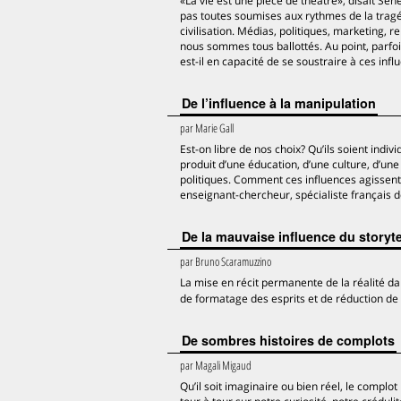
«La vie est une pièce de théâtre», disait S
pas toutes soumises aux rythmes de la tragé
civilisation. Médias, politiques, marketing, 
nous sommes tous ballottés. Au point, parfoi
est-il en capacité de se soustraire à ces infl
De l’influence à la manipulation
par
Marie Gall
Est-on libre de nos choix? Qu’ils soient indiv
produit d’une éducation, d’une culture, d’une
politiques. Comment ces influences agissen
enseignant-chercheur, spécialiste français de
De la mauvaise influence du storyte
par
Bruno Scaramuzzino
La mise en récit permanente de la réalité da
de formatage des esprits et de réduction de 
De sombres histoires de complots
par
Magali Migaud
Qu’il soit imaginaire ou bien réel, le complo