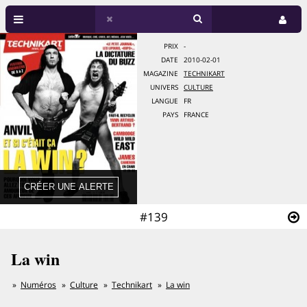
PRIX
-
DATE
2010-02-01
MAGAZINE
TECHNIKART
UNIVERS
CULTURE
LANGUE
FR
PAYS
FRANCE
#139
La win
Numéros
Culture
Technikart
La win