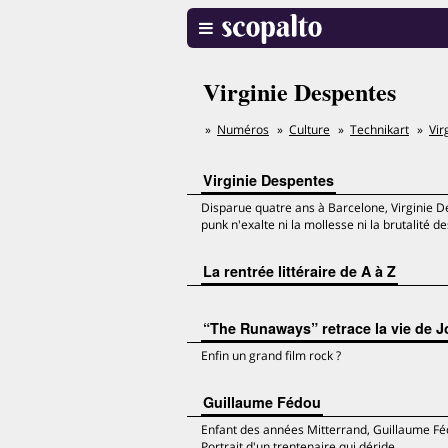
Virginie Despentes
Numéros
Culture
Technikart
Vir
Virginie Despentes
Disparue quatre ans à Barcelone, Virginie 
punk n'exalte ni la mollesse ni la brutalité 
La rentrée littéraire de A à Z
“The Runaways” retrace la vie de Jo
Enfin un grand film rock ?
Guillaume Fédou
Enfant des années Mitterrand, Guillaume Féd
Portrait d'un trentenaire qui déride.