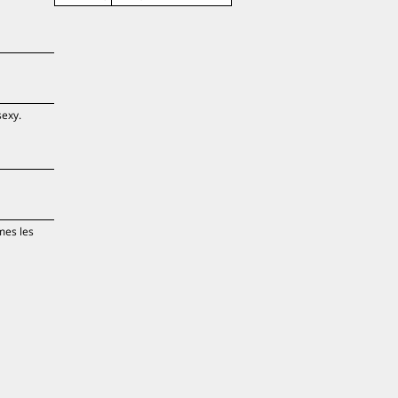
sexy.
mes les