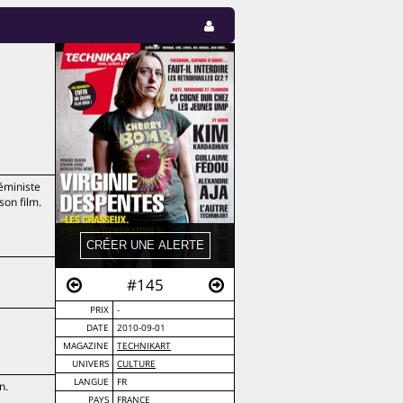
éministe
son film.
#145
PRIX
-
DATE
2010-09-01
MAGAZINE
TECHNIKART
UNIVERS
CULTURE
LANGUE
FR
n.
PAYS
FRANCE