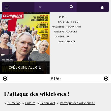
PRIX
-
DATE
2011-02-01
MAGAZINE
TECHNIKART
UNIVERS
CULTURE
LANGUE
FR
PAYS
FRANCE
#150
L’attaque des wikiclones !
Numéros
Culture
Technikart
L’attaque des wikiclones !