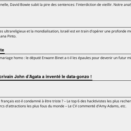
lle, David Bowie subit la pire des sentences: l'interdiction de vieillir. Notre anal
es ultrareligieux et la mondialisation, Israël est en train d'opérer une profonde m
ana Pinto.
te
 mariage homo : le député Erwann Binet a-t-il les épaules pour devenir un futur m
ivain John d’Agata a inventé le data-gonzo !
ançais est-il condamné à être triste ? – Le top 6 des hacktivistes les plus reche
rcs d'attractions les plus fous du monde – Le CV commenté d'Amy Adams, etc.