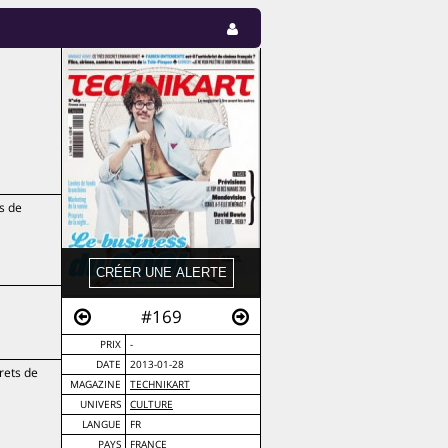
s de
#169
PRIX
-
DATE
2013-01-28
rets de
MAGAZINE
TECHNIKART
UNIVERS
CULTURE
LANGUE
FR
PAYS
FRANCE