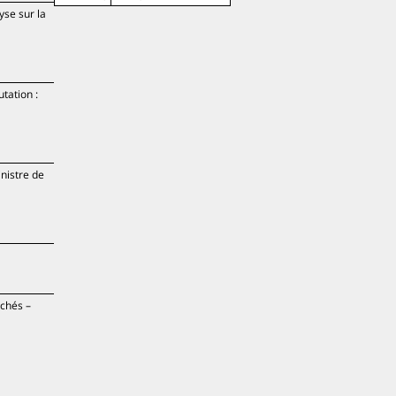
yse sur la
utation :
inistre de
rchés –