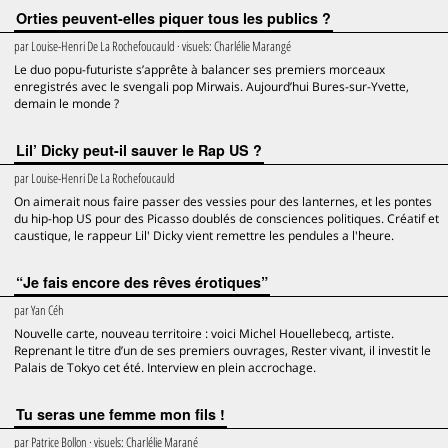
Orties peuvent-elles piquer tous les publics ?
par
Louise-Henri De La Rochefoucauld
· visuels:
Charlélie Marangé
Le duo popu-futuriste s’apprête à balancer ses premiers morceaux
enregistrés avec le svengali pop Mirwais. Aujourd’hui Bures-sur-Yvette,
demain le monde ?
Lil’ Dicky peut-il sauver le Rap US ?
par
Louise-Henri De La Rochefoucauld
On aimerait nous faire passer des vessies pour des lanternes, et les pontes
du hip-hop US pour des Picasso doublés de consciences politiques. Créatif et
caustique, le rappeur Lil' Dicky vient remettre les pendules a l'heure.
“Je fais encore des rêves érotiques”
par
Yan Céh
Nouvelle carte, nouveau territoire : voici Michel Houellebecq, artiste.
Reprenant le titre d’un de ses premiers ouvrages, Rester vivant, il investit le
Palais de Tokyo cet été. Interview en plein accrochage.
Tu seras une femme mon fils !
par
Patrice Bollon
· visuels:
Charlélie Marané