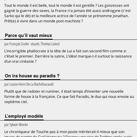
Tout le monde il est belle, tout le monde il est gentille ? Les gonzesses ont
gagné la guerre des sexes, la France n'a jamais été aussi androgyne (c'est
Sarko qui le dit) et la meilleure actrice de l'année se prénomme Jonathan.
Prêt(e) à vivre dans un monde post-machiste ?
Parce qu’il vaut mieux
par
François Grelet
· visuels:
Thomas Laisné
L’incorrigible phallocrate à la tête de Lui a fait son second film comme si
c’était le premier. Derrière la satire, L’idéal marque-t-il surtout la naissance
d’un vrai cinéaste ?
On ira house au paradis ?
par
Louise-Henri De La Rochefoucauld
Plutôt que de radoter et ruminer, il était temps d’inventer une nouvelle
forme de house à la française. Ce que fait Paradis, le duo qui nous envoie au
septième ciel.
L’employé modèle
par
Sylvain Monier
Le chroniqueur de Touche pas à mon poste mériterait-il mieux que son
image de pantin de Cyril Hanouna ? Devenu une star de Twitter après avoir