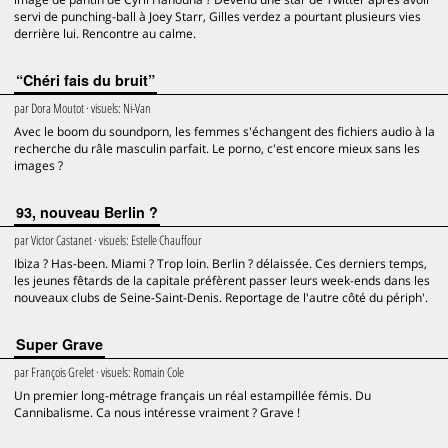
servi de punching-ball à Joey Starr, Gilles verdez a pourtant plusieurs vies
derrière lui. Rencontre au calme.
“Chéri fais du bruit”
par
Dora Moutot
· visuels:
Ni-Van
Avec le boom du soundporn, les femmes s'échangent des fichiers audio à la
recherche du râle masculin parfait. Le porno, c'est encore mieux sans les
images ?
93, nouveau Berlin ?
par
Victor Castanet
· visuels:
Estelle Chauffour
Ibiza ? Has-been. Miami ? Trop loin. Berlin ? délaissée. Ces derniers temps,
les jeunes fêtards de la capitale préfèrent passer leurs week-ends dans les
nouveaux clubs de Seine-Saint-Denis. Reportage de l'autre côté du périph'.
Super Grave
par
François Grelet
· visuels:
Romain Cole
Un premier long-métrage français un réal estampillée fémis. Du
Cannibalisme. Ca nous intéresse vraiment ? Grave !