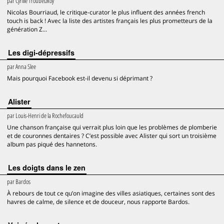
par
Cyrille Troubetzkoy
Nicolas Bourriaud, le critique-curator le plus influent des années french
touch is back ! Avec la liste des artistes français les plus prometteurs de la
génération Z...
Les digi-dépressifs
par
Anna Slee
Mais pourquoi Facebook est-il devenu si déprimant ?
Alister
par
Louis-Henri de la Rochefoucauld
Une chanson française qui verrait plus loin que les problèmes de plomberie
et de couronnes dentaires ? C’est possible avec Alister qui sort un troisième
album pas piqué des hannetons.
Les doigts dans le zen
par
Bardos
À rebours de tout ce qu’on imagine des villes asiatiques, certaines sont des
havres de calme, de silence et de douceur, nous rapporte Bardos.