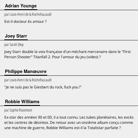
Adrian Younge
par
Louis-Henri de la Rochefoucauld
Est-il docteur ès amour ?
Joey Starr
par
Sarah Diep
Joey Starr double la voix française d'un méchant mercenaire dans le "First
Person Shooter" Titanfall 2. Pour l'amour du jeu (video) ?
Philippe Manœuvre
par
Louis-Henri de la Rochefoucauld
"Je ne suis pas le Giesbert du rock, fuck you !"
Robbie Williams
par
Sophie Rosemont
Ex-star des années 90 et 00, il a tout connu. Les tubes planétaires, les excès
et les centres de désintox. De retour avec un onzième album conçu comme
une machine de guerre, Robbie Williams est-il la Totalistar parfaite ?