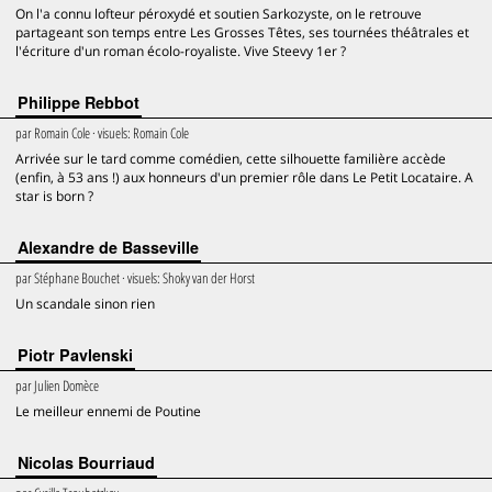
On l'a connu lofteur péroxydé et soutien Sarkozyste, on le retrouve
partageant son temps entre Les Grosses Têtes, ses tournées théâtrales et
l'écriture d'un roman écolo-royaliste. Vive Steevy 1er ?
Philippe Rebbot
par
Romain Cole
· visuels:
Romain Cole
Arrivée sur le tard comme comédien, cette silhouette familière accède
(enfin, à 53 ans !) aux honneurs d'un premier rôle dans Le Petit Locataire. A
star is born ?
Alexandre de Basseville
par
Stéphane Bouchet
· visuels:
Shoky van der Horst
Un scandale sinon rien
Piotr Pavlenski
par
Julien Domèce
Le meilleur ennemi de Poutine
Nicolas Bourriaud