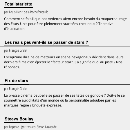
Totalistarlette
par
Louis-Henri de la Rochefoucauld
Comment se fait-il que nos vedettes aient encore besoin du maquereautage
des Etats-Unis pour être pleinement starisées chez nous ? Tentative
d’élucidation.
Les réals peuvent-ils se passer de stars ?
par
François Grelet
Lorsqu'une dizaine de metteurs en scène hexagonaux décident dans leurs
derniers films d'en éjecter le "facteur star". Ça signifie quoi au juste ? Nos
réponses.
Fix de stars
par
François Grelet
La presse cinéma peut-elle se passer de ses têtes de gondole ? Doit-elle se
soumettre aux diktats d'un monde où la personnalité adoubée par les
marques règne ? Enquête expresse.
Steevy Boulay
par
Baptiste Liger
· visuels:
Simon Lagoarde