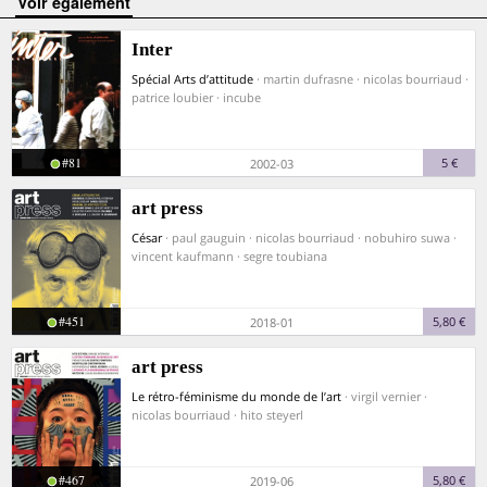
voir également
Inter
Spécial Arts d’attitude
· martin dufrasne · nicolas bourriaud ·
patrice loubier · incube
#81
5 €
2002-03
art press
César
· paul gauguin · nicolas bourriaud · nobuhiro suwa ·
vincent kaufmann · segre toubiana
#451
5,80 €
2018-01
art press
Le rétro-féminisme du monde de l’art
· virgil vernier ·
nicolas bourriaud · hito steyerl
#467
5,80 €
2019-06