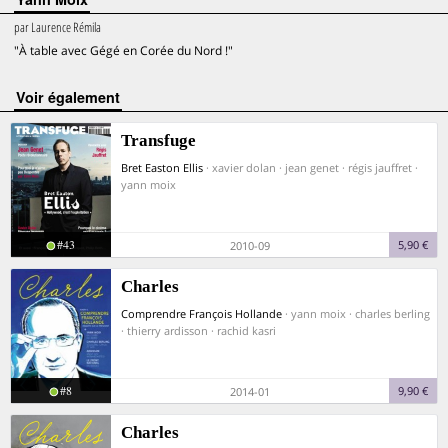
par
Laurence Rémila
"À table avec Gégé en Corée du Nord !"
voir également
Transfuge
Bret Easton Ellis
· xavier dolan · jean genet · régis jauffret ·
yann moix
#43
5,90 €
2010-09
Charles
Comprendre François Hollande
· yann moix · charles berling
· thierry ardisson · rachid kasri
#8
9,90 €
2014-01
Charles