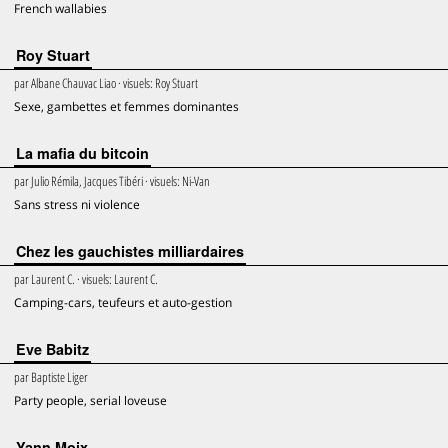
French wallabies
Roy Stuart
par
Albane Chauvac Liao
· visuels:
Roy Stuart
Sexe, gambettes et femmes dominantes
La mafia du bitcoin
par
Julio Rémila, Jacques Tibéri
· visuels:
Ni-Van
Sans stress ni violence
Chez les gauchistes milliardaires
par
Laurent C.
· visuels:
Laurent C.
Camping-cars, teufeurs et auto-gestion
Eve Babitz
par
Baptiste Liger
Party people, serial loveuse
Yann Moix