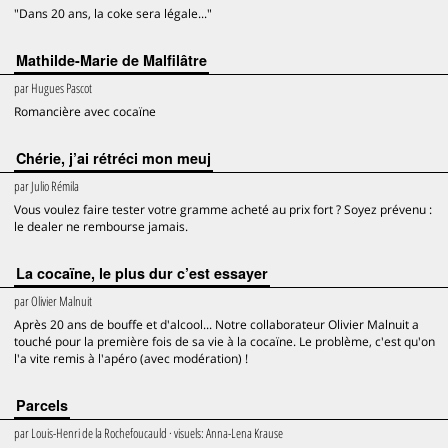
"Dans 20 ans, la coke sera légale..."
Mathilde-Marie de Malfilâtre
par
Hugues Pascot
Romancière avec cocaïne
Chérie, j’ai rétréci mon meuj
par
Julio Rémila
Vous voulez faire tester votre gramme acheté au prix fort ? Soyez prévenu :
le dealer ne rembourse jamais.
La cocaïne, le plus dur c’est essayer
par
Olivier Malnuit
Après 20 ans de bouffe et d'alcool... Notre collaborateur Olivier Malnuit a
touché pour la première fois de sa vie à la cocaïne. Le problème, c'est qu'on
l'a vite remis à l'apéro (avec modération) !
Parcels
par
Louis-Henri de la Rochefoucauld
· visuels:
Anna-Lena Krause