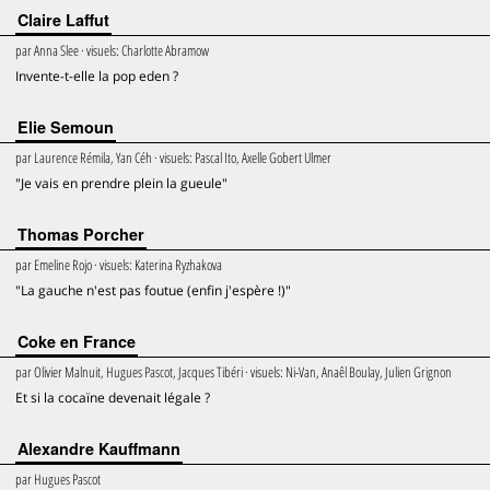
Claire Laffut
par
Anna Slee
· visuels:
Charlotte Abramow
Invente-t-elle la pop eden ?
Elie Semoun
par
Laurence Rémila, Yan Céh
· visuels:
Pascal Ito, Axelle Gobert Ulmer
"Je vais en prendre plein la gueule"
Thomas Porcher
par
Emeline Rojo
· visuels:
Katerina Ryzhakova
"La gauche n'est pas foutue (enfin j'espère !)"
Coke en France
par
Olivier Malnuit, Hugues Pascot, Jacques Tibéri
· visuels:
Ni-Van, Anaêl Boulay, Julien Grignon
Et si la cocaïne devenait légale ?
Alexandre Kauffmann
par
Hugues Pascot