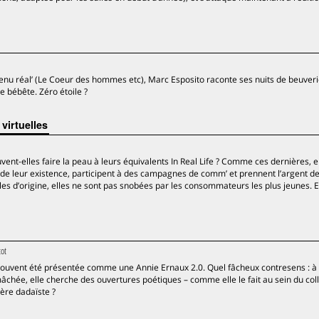
venu réal’ (Le Coeur des hommes etc), Marc Esposito raconte ses nuits de beuver
ébête. Zéro étoile ?
virtuelles
nt-elles faire la peau à leurs équivalents In Real Life ? Comme ces dernières, e
leur existence, participent à des campagnes de comm’ et prennent l’argent d
s d’origine, elles ne sont pas snobées par les consommateurs les plus jeunes. E
ot
 souvent été présentée comme une Annie Ernaux 2.0. Quel fâcheux contresens : à
mâchée, elle cherche des ouvertures poétiques – comme elle le fait au sein du coll
ère dadaïste ?