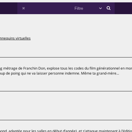
nequins virtuelles
ong métrage de Franchin Don, explose tous les codes du film générationnel en mo
 coup de poing qui ne va laisser personne indemne. Même ta grand-mère...
dmond, adaptée pour les salles en début d’année), et s’attaque maintenant à l’éditi