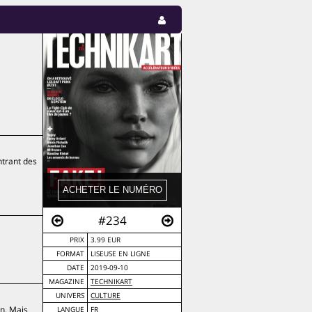
ntrant des
#234
PRIX
3.99 EUR
FORMAT
LISEUSE EN LIGNE
DATE
2019-09-10
MAGAZINE
TECHNIKART
UNIVERS
CULTURE
on. Mais
LANGUE
FR