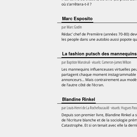
où s’arrêtera-t-il ?
Marc Esposito
par
Marc Godin
Rédac’ chef de Première (années 70-80) de
les people dans une autobio aussi popote que b
La fashion putsch des mannequins 
par
Baptiste Manzinali
· visuels:
Cameron-James Wilson
Les mannequins influenceuses virtuelles peuve
partagent chaque moment instagrammable de 
annonceurs... Mais contrairement aux modèle
de l’autre côté de l’écran.
Blandine Rinkel
par
Louis-Henri de La Rochefoucauld
· visuels:
Hugues Pasc
Depuis son premier livre, Blandine Rinkel a
de l’écriture blanche et de la sociologie pré
Catastrophe. Et si on tenait avec elle la derni