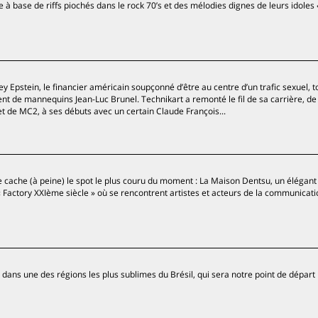
 à base de riffs piochés dans le rock 70’s et des mélodies dignes de leurs idoles « 
ey Epstein, le financier américain soupçonné d’être au centre d’un trafic sexuel, t
gent de mannequins Jean-Luc Brunel. Technikart a remonté le fil de sa carrière, de
et de MC2, à ses débuts avec un certain Claude François...
se cache (à peine) le spot le plus couru du moment : La Maison Dentsu, un élégant
actory XXIème siècle » où se rencontrent artistes et acteurs de la communicatio
 dans une des régions les plus sublimes du Brésil, qui sera notre point de dépar