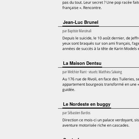
pas du tout. Leur secret ? Une pop racée faite
française ». Rencontre.
Jean-Luc Brunel
par
Baptiste Manzinali
Depuis le suicide, le 10 août dernier, de Jeffr
yeux sont braqués sur son ami français, l’a
années de succès à la tête de Karin Models 
La Maison Dentsu
par
Melchior Riant
· visuels:
Matthieu Salvaing
Au 176 rue de Rivoli, en face des Tuileries, 
appartement bourgeois transformé en une « F
guidée.
Le Nordeste en buggy
par
Sébastien Bardos
Direction ce mois-ci un palace verdoyant, sis
aventure motorisée riche en cascades.