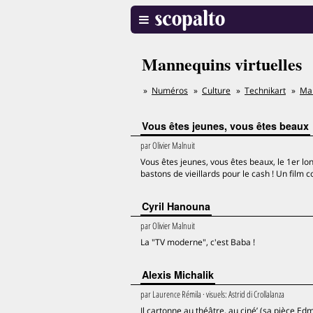
Mannequins virtuelles
Numéros
Culture
Technikart
Man
Vous êtes jeunes, vous êtes beaux
par
Olivier Malnuit
Vous êtes jeunes, vous êtes beaux, le 1er l
bastons de vieillards pour le cash ! Un film
Cyril Hanouna
par
Olivier Malnuit
La "TV moderne", c'est Baba !
Alexis Michalik
par
Laurence Rémila
· visuels:
Astrid di Crollalanza
Il cartonne au théâtre, au ciné’ (sa pièce E