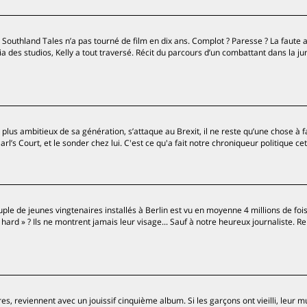
 Southland Tales n’a pas tourné de film en dix ans. Complot ? Paresse ? La faute 
ria des studios, Kelly a tout traversé. Récit du parcours d’un combattant dans la ju
us ambitieux de sa génération, s’attaque au Brexit, il ne reste qu’une chose à fa
l’s Court, et le sonder chez lui. C'est ce qu'a fait notre chroniqueur politique cet
ple de jeunes vingtenaires installés à Berlin est vu en moyenne 4 millions de fois
hard » ? Ils ne montrent jamais leur visage... Sauf à notre heureux journaliste. Re
es, reviennent avec un jouissif cinquième album. Si les garçons ont vieilli, leur m