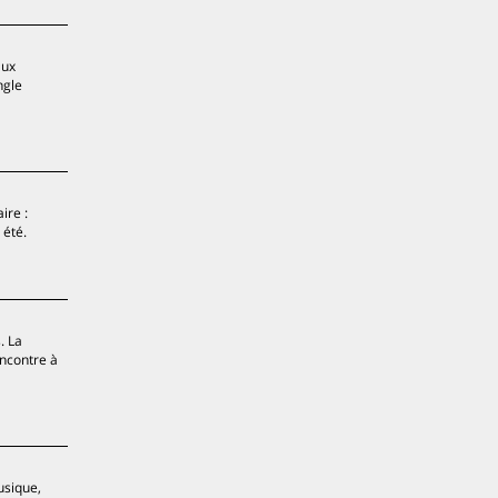
aux
ngle
ire :
 été.
. La
ncontre à
usique,