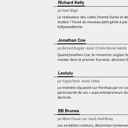
Richard Kelly
par
Xavier Magot
Le réalisateur des cultes Donnie Darko et de
studios ? Passé du nouveau petit génie à pa
hollywoodienne.
Jonathan Coe
par
Bertrand Brugalat
· visuels:
Christine Donnier-Valentin
Quand Jonathan Coe, le romancier anglais le pl
monter dans le premier Eurostar, direction Ear
Leolulu
par
Hugues Pascot
· visuels:
Leolulu
Le moindre clip posté sur Pornhub par ce cou
particularité de ces « auto-entrepreneurs du 
domicile.
BB Brunes
par
Albane Chauvac Liao
· visuels:
Anaël Boulay
Les ex-bébés rockeurs, désormais trentenair