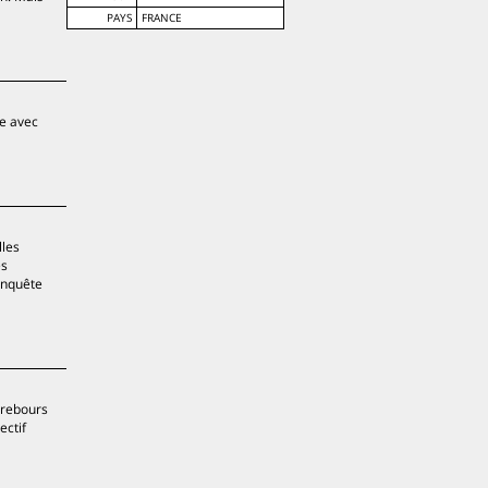
PAYS
FRANCE
ie avec
lles
es
nquête
 rebours
ectif