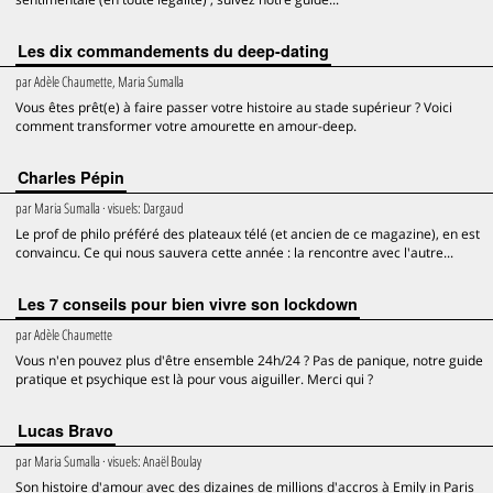
Les dix commandements du deep-dating
par
Adèle Chaumette, Maria Sumalla
Vous êtes prêt(e) à faire passer votre histoire au stade supérieur ? Voici
comment transformer votre amourette en amour-deep.
Charles Pépin
par
Maria Sumalla
· visuels:
Dargaud
Le prof de philo préféré des plateaux télé (et ancien de ce magazine), en est
convaincu. Ce qui nous sauvera cette année : la rencontre avec l'autre...
Les 7 conseils pour bien vivre son lockdown
par
Adèle Chaumette
Vous n'en pouvez plus d'être ensemble 24h/24 ? Pas de panique, notre guide
pratique et psychique est là pour vous aiguiller. Merci qui ?
Lucas Bravo
par
Maria Sumalla
· visuels:
Anaël Boulay
Son histoire d'amour avec des dizaines de millions d'accros à Emily in Paris