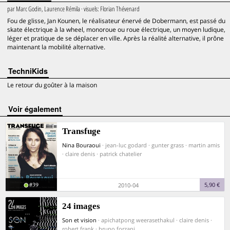
par
Marc Godin, Laurence Rémila
· visuels:
Florian Thévenard
Fou de glisse, Jan Kounen, le réalisateur énervé de Dobermann, est passé du
skate électrique à la wheel, monoroue ou roue électrique, un moyen ludique,
léger et pratique de se déplacer en ville. Après la réalité alternative, il prône
maintenant la mobilité alternative.
TechniKids
Le retour du goûter à la maison
voir également
Transfuge
Nina Bouraoui
· jean-luc godard · gunter grass · martin amis
· claire denis · patrick chatelier
#39
5,90 €
2010-04
24 images
Son et vision
· apichatpong weerasethakul · claire denis ·
robert frank · bruno forzani