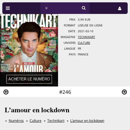
PRIX
3.99 EUR
FORMAT
LISEUSE EN LIGNE
DATE
2021-02-10
MAGAZINE
TECHNIKART
UNIVERS
CULTURE
LANGUE
FR
PAYS
FRANCE
#246
L’amour en lockdown
Numéros
Culture
Technikart
L’amour en lockdown