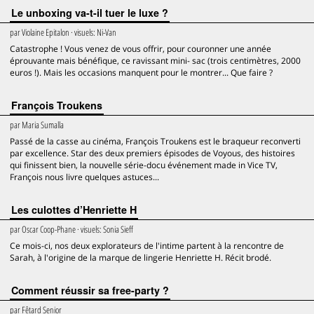
Le unboxing va-t-il tuer le luxe ?
par
Violaine Epitalon
· visuels:
Ni-Van
Catastrophe ! Vous venez de vous offrir, pour couronner une année
éprouvante mais bénéfique, ce ravissant mini- sac (trois centimètres, 2000
euros !). Mais les occasions manquent pour le montrer... Que faire ?
François Troukens
par
Maria Sumalla
Passé de la casse au cinéma, François Troukens est le braqueur reconverti
par excellence. Star des deux premiers épisodes de Voyous, des histoires
qui finissent bien, la nouvelle série-docu événement made in Vice TV,
François nous livre quelques astuces...
Les culottes d’Henriette H
par
Oscar Coop-Phane
· visuels:
Sonia Sieff
Ce mois-ci, nos deux explorateurs de l'intime partent à la rencontre de
Sarah, à l'origine de la marque de lingerie Henriette H. Récit brodé.
Comment réussir sa free-party ?
par
Fêtard Senior