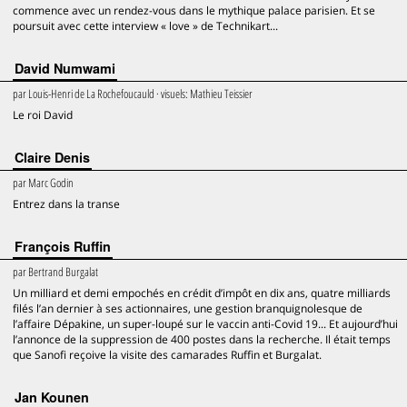
commence avec un rendez-vous dans le mythique palace parisien. Et se
poursuit avec cette interview « love » de Technikart...
David Numwami
par
Louis-Henri de La Rochefoucauld
· visuels:
Mathieu Teissier
Le roi David
Claire Denis
par
Marc Godin
Entrez dans la transe
François Ruffin
par
Bertrand Burgalat
Un milliard et demi empochés en crédit d’impôt en dix ans, quatre milliards
filés l’an dernier à ses actionnaires, une gestion branquignolesque de
l’affaire Dépakine, un super-loupé sur le vaccin anti-Covid 19... Et aujourd’hui
l’annonce de la suppression de 400 postes dans la recherche. Il était temps
que Sanofi reçoive la visite des camarades Ruffin et Burgalat.
Jan Kounen