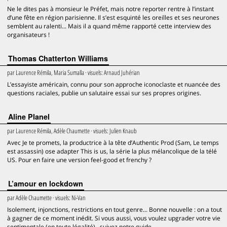
Ne le dites pas à monsieur le Préfet, mais notre reporter rentre à l’instant
d’une fête en région parisienne. Il s’est esquinté les oreilles et ses neurones
semblent au ralenti... Mais il a quand même rapporté cette interview des
organisateurs !
Thomas Chatterton Williams
par
Laurence Rémila, Maria Sumalla
· visuels:
Arnaud Juhérian
L’essayiste américain, connu pour son approche iconoclaste et nuancée des
questions raciales, publie un salutaire essai sur ses propres origines.
Aline Planel
par
Laurence Rémila, Adèle Chaumette
· visuels:
Julien Knaub
Avec Je te promets, la productrice à la tête d’Authentic Prod (Sam, Le temps
est assassin) ose adapter This is us, la série la plus mélancolique de la télé
US. Pour en faire une version feel-good et frenchy ?
L’amour en lockdown
par
Adèle Chaumette
· visuels:
Ni-Van
Isolement, injonctions, restrictions en tout genre... Bonne nouvelle : on a tout
à gagner de ce moment inédit. Si vous aussi, vous voulez upgrader votre vie
sentimentale (en toute légalité) , suivez notre guide...