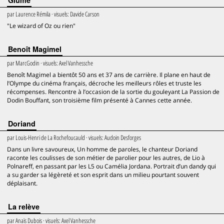
Glüme
par
Laurence Rémila
· visuels:
Davide Carson
"Le wizard of Oz ou rien"
Benoît Magimel
par
MarcGodin
· visuels:
Axel Vanhessche
Benoît Magimel a bientôt 50 ans et 37 ans de carrière. Il plane en haut de
l’Olympe du cinéma français, décroche les meilleurs rôles et truste les
récompenses. Rencontre à l’occasion de la sortie du gouleyant La Passion de
Dodin Bouffant, son troisième film présenté à Cannes cette année.
Doriand
par
Louis-Henri de La Rochefoucauld
· visuels:
Audoin Desforges
Dans un livre savoureux, Un homme de paroles, le chanteur Doriand
raconte les coulisses de son métier de parolier pour les autres, de Lio à
Polnareff, en passant par les L5 ou Camélia Jordana. Portrait d’un dandy qui
a su garder sa légèreté et son esprit dans un milieu pourtant souvent
déplaisant.
La relève
par
Anaïs Dubois
· visuels:
Axel Vanhessche