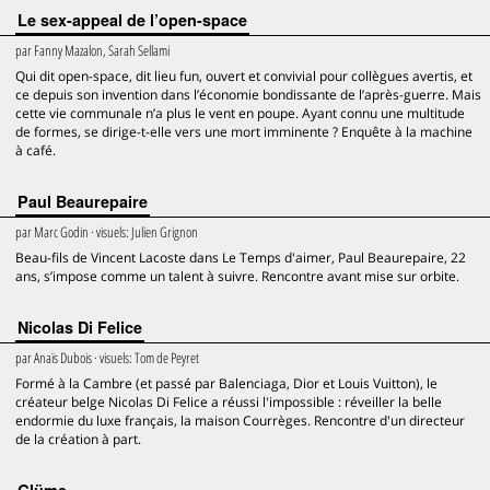
Le sex-appeal de l’open-space
par
Fanny Mazalon, Sarah Sellami
Qui dit open-space, dit lieu fun, ouvert et convivial pour collègues avertis, et
ce depuis son invention dans l’économie bondissante de l’après-guerre. Mais
cette vie communale n’a plus le vent en poupe. Ayant connu une multitude
de formes, se dirige-t-elle vers une mort imminente ? Enquête à la machine
à café.
Paul Beaurepaire
par
Marc Godin
· visuels:
Julien Grignon
Beau-fils de Vincent Lacoste dans Le Temps d'aimer, Paul Beaurepaire, 22
ans, s’impose comme un talent à suivre. Rencontre avant mise sur orbite.
Nicolas Di Felice
par
Anaïs Dubois
· visuels:
Tom de Peyret
Formé à la Cambre (et passé par Balenciaga, Dior et Louis Vuitton), le
créateur belge Nicolas Di Felice a réussi l'impossible : réveiller la belle
endormie du luxe français, la maison Courrèges. Rencontre d'un directeur
de la création à part.