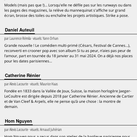
Models (mais pas que !)... Lorsqu'elle ne défile pas sur les runways ou dans
les pages des magazines, la relève du mannequinat s'affiche sur grand
écran, brosse des toiles ou enchaîne les projets artistiques. Strike a pose.
Daniel Auteuil
par
Laurence Rémila
· visuels:
Yann Orhan
Grande nouvelle ! Le comédien multi-primé (Césars, Festival de Cannes...),
reconverti en crooner pop avec son album Si tu as peur, n’aies pas peur de
l’amour, part en tournée du 18 janvier au 31 mai 2024. On a déjà nos places
pour les dates parisiennes...
Catherine Rénier
par
Alexis Lacourte
· visuels:
Maurice Haas
Fondée en 1833 dans la Vallée de Joux, Suisse, la maison horlogère Jaeger-
LeCoultre est dirigée depuis 2018 par Catherine Rénier. Ancienne de Cartier
et de Van Cleef & Arpels, elle ne pense qu’à une chose : la montre de
demain.
Hom Nguyen
par
Alexis Lacourte
· visuels:
Arnaud Juhérian
Hom Nguyen nous a reçus dans son atelier de la banlieue parisienne pour