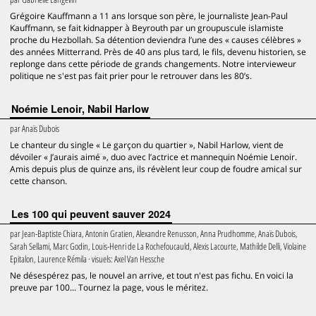
Grégoire Kauffmann a 11 ans lorsque son père, le journaliste Jean-Paul
Kauffmann, se fait kidnapper à Beyrouth par un groupuscule islamiste
proche du Hezbollah. Sa détention deviendra l’une des « causes célèbres »
des années Mitterrand. Près de 40 ans plus tard, le fils, devenu historien, se
replonge dans cette période de grands changements. Notre intervieweur
politique ne s'est pas fait prier pour le retrouver dans les 80’s.
Noémie Lenoir, Nabil Harlow
par
Anaïs Dubois
Le chanteur du single « Le garçon du quartier », Nabil Harlow, vient de
dévoiler « J’aurais aimé », duo avec l’actrice et mannequin Noémie Lenoir.
Amis depuis plus de quinze ans, ils révèlent leur coup de foudre amical sur
cette chanson.
Les 100 qui peuvent sauver 2024
par
Jean-Baptiste Chiara, Antonin Gratien, Alexandre Renusson, Anna Prudhomme, Anaïs Dubois,
Sarah Sellami, Marc Godin, Louis-Henri de La Rochefoucauld, Alexis Lacourte, Mathilde Delli, Violaine
Epitalon, Laurence Rémila
· visuels:
Axel Van Hessche
Ne désespérez pas, le nouvel an arrive, et tout n'est pas fichu. En voici la
preuve par 100... Tournez la page, vous le méritez.