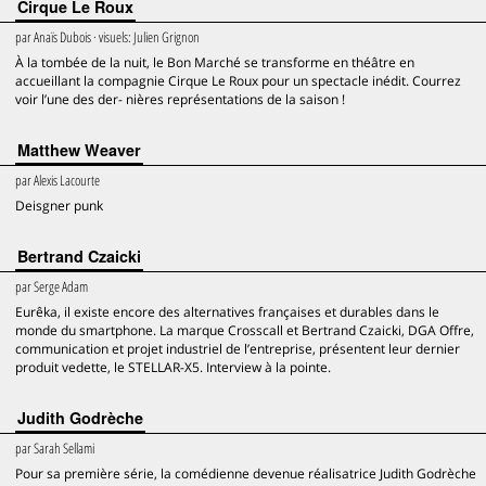
Cirque Le Roux
par
Anaïs Dubois
· visuels:
Julien Grignon
À la tombée de la nuit, le Bon Marché se transforme en théâtre en
accueillant la compagnie Cirque Le Roux pour un spectacle inédit. Courrez
voir l’une des der- nières représentations de la saison !
Matthew Weaver
par
Alexis Lacourte
Deisgner punk
Bertrand Czaicki
par
Serge Adam
Eurêka, il existe encore des alternatives françaises et durables dans le
monde du smartphone. La marque Crosscall et Bertrand Czaicki, DGA Offre,
communication et projet industriel de l’entreprise, présentent leur dernier
produit vedette, le STELLAR-X5. Interview à la pointe.
Judith Godrèche
par
Sarah Sellami
Pour sa première série, la comédienne devenue réalisatrice Judith Godrèche