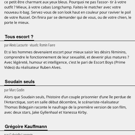
ce petit être charmant aux yeux bleus. Pourquoi ne pas l’assor- tir à votre
outfit ? Mieux, à votre cabas Longchamp. Faites-le matcher avec votre
nouveau it-bag. Servez-vous de son look haut en couleur pour raviver le poil
de votre Russel. On finira par se demander qui de vous, ou de votre chien, le
porte le mieux.
Tous escort ?
par
Alexis Lacourte
· visuels:
Romin Favre
Et si les hommes devenaient escort pour mieux saisir les désirs féminins,
comprendre le fonctionnement de leur sexualité, et devenir plus matures ?
Avec légèreté, humour et intelligence, c’est le pari de Escort Boys (Prime
Video) du réalisateur Ruben Alves.
Soudain seuls
par
Marc Godin
Alors que Soudain seuls, l’histoire d’un couple prisonnier d’une île perdue de
l’Antarctique, sort en salle début décembre, le scénariste-réalisateur
Thomas Bidegain raconte le naufrage de la première version de son film,
avec deux stars, Jake Gyllenhaal et Vanessa Kirby.
Grégoire Kauffmann
par
Gabrielle Langevin