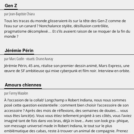
Gen Z
par
Jean-Baptiste Chiara
Tous les tracas du monde glisseraient-ils sur la tête des Gen Z comme de
l’eau sur un canard ? Nonchalance stylée, désillusion contrôlée,
pragmatisme décomplexé… Et s’ils avaient raison de se moquer de la fin du
monde ?
Jérémie Périn
par
Marc Godin
· visuels:
Orane Auvray
Jérémie Périn, 45 ans, réalise son premier dessin animé, Mars Express, une
œuvre de SF ambitieuse qui mixe cyberpunk et film noir. Interview en orbite.
Amours chiennes
par
Fanny Mazalon
À l’occasion de la collab’ Longchamp x Robert Indiana, nous nous sommes
posé cette question existentielle : comment bien choisir l’accessoire de son
accessoire ? Après des mois de réflexions, des semaines de doutes… vous
vous êtes lancé(e). Vous vous étiez tellement projeté à ses côtés, vous l’aviez
imaginé tant de fois dans vos bras, déjà in love... Avec son look gra- phique,
son message universel made in Robert Indiana, le tout sur le plus
emblématique des cabas, reste à trouver un animal de compagnie. Prenez