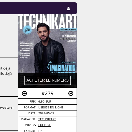
it déjà
ils déjà
#279
PRIX
6.90 EUR
 western
FORMAT
LISEUSE EN LIGNE
DATE
2024-05-07
MAGAZINE
TECHNIKART
UNIVERS
CULTURE
LANGUE
FR