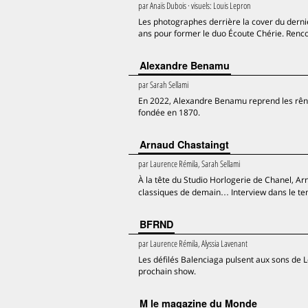
par
Anaïs Dubois
· visuels:
Louis Lepron
Les photographes derrière la cover du dernie
ans pour former le duo Écoute Chérie. Renco
Alexandre Benamu
par
Sarah Sellami
En 2022, Alexandre Benamu reprend les rênes
fondée en 1870.
Arnaud Chastaingt
par
Laurence Rémila, Sarah Sellami
À la tête du Studio Horlogerie de Chanel, Ar
classiques de demain… Interview dans le te
BFRND
par
Laurence Rémila, Alyssia Lavenant
Les défilés Balenciaga pulsent aux sons de 
prochain show.
M le magazine du Monde