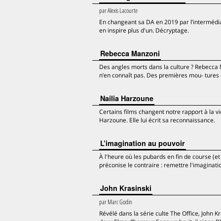
par
Alexis Lacourte
En changeant sa DA en 2019 par l’intermédi
en inspire plus d'un. Décryptage.
Rebecca Manzoni
Des angles morts dans la culture ? Rebecca 
n’en connaît pas. Des premières mou- tures d
Nailia Harzoune
Certains films changent notre rapport à la vi
Harzoune. Elle lui écrit sa reconnaissance.
L’imagination au pouvoir
À l'heure où les pubards en fin de course (et
préconise le contraire : remettre l'imaginati
John Krasinski
par
Marc Godin
Révélé dans la série culte The Office, John Kr