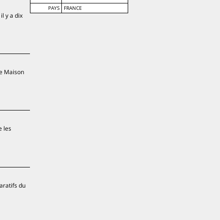
PAYS
FRANCE
l y a dix
te Maison
e les
aratifs du