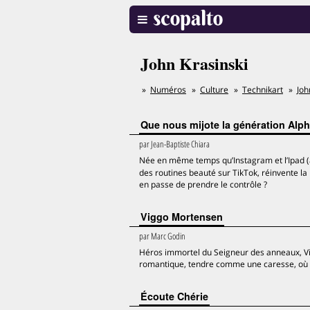
John Krasinski
Numéros
Culture
Technikart
Joh
Que nous mijote la génération Alph
par
Jean-Baptiste Chiara
Née en même temps qu’Instagram et l’Ipad (à
des routines beauté sur TikTok, réinvente la 
en passe de prendre le contrôle ?
Viggo Mortensen
par
Marc Godin
Héros immortel du Seigneur des anneaux, Vi
romantique, tendre comme une caresse, où il
Écoute Chérie