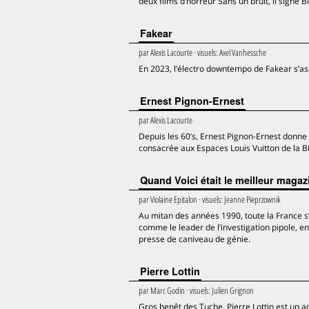
deux films d’horreur Sans un bruit, il signe 
Fakear
par
Alexis Lacourte
· visuels:
Axel Vanhessche
En 2023, l’électro downtempo de Fakear s’ass
Ernest Pignon-Ernest
par
Alexis Lacourte
Depuis les 60’s, Ernest Pignon-Ernest donne s
consacrée aux Espaces Louis Vuitton de la B
Quand Voici était le meilleur maga
par
Violaine Epitalon
· visuels:
Jeanne Pieprzownik
Au mitan des années 1990, toute la France s’
comme le leader de l’investigation pipole, en
presse de caniveau de génie.
Pierre Lottin
par
Marc Godin
· visuels:
Julien Grignon
Gros benêt des Tuche, Pierre Lottin est un a