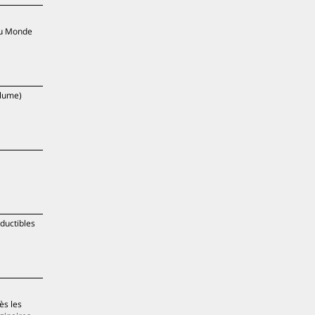
du Monde
Plume)
éductibles
ès les