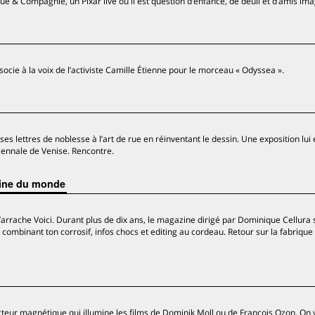
Blue & Compagnie, un Pixar live où il est question d’enfance, de deuil et d’amis ima
ocie à la voix de l’activiste Camille Étienne pour le morceau « Odyssea ».
es lettres de noblesse à l’art de rue en réinventant le dessin. Une exposition lui 
iennale de Venise. Rencontre.
zine du monde
arrache Voici. Durant plus de dix ans, le magazine dirigé par Dominique Cellura
 combinant ton corrosif, infos chocs et editing au cordeau. Retour sur la fabrique
cteur magnétique qui illumine les films de Dominik Moll ou de François Ozon. On 