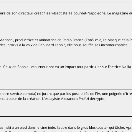
aire de son directeur créatif Jean-Baptiste Talbourdet-Napoleone, Le magazine 
Manzoni, productrice et animatrice de Radio France (Toté- mic, Le Masque et la 
es Inrocks à la voix de Ber- nard Lenoir, elle nous souffle ses incontournables.
e. Ceux de Sophie Letourneur ont eu un impact tout particulier sur l’actrice Nailia
 notre service compta) ne jurent que par les possiblités de l'IA, une poignée d'irr
on au cœur de la création. L'essayiste Alexandra Profizi décrypte.
asinski a un pied dans le ciné indé, l’autre dans le gros blockbuster qui tâche. Apr