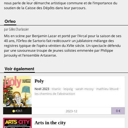
nous parle de leur démarche artistique commune et de l’importance du
soutien de la Caisse des Dépôts dans leur parcours.
Orfeo
par
Gilles Charlassier
Mis en scène par Benjamin Lazar et porté par l’Arcal pour la saison de ses
40 ans, l’Orfeo de Sartorio fait redécouvrir un jubilatoire mélange des
registres typique de l’opéra vénitien du XVIIe siècle. Un spectacle défendu
par une savoureuse troupe de jeunes solistes emmenée par Philippe
Jarousky et l’ensemble Artaserse.
voir également
Poly
Noël 2023
· titanic · leipzig · sarah mccoy · mathieu létuvé ·
les chemins de l’abstraction
#263
0 €
2023-12
Arts in the city