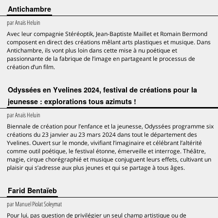
Antichambre
par
Anaïs Heluin
Avec leur compagnie Stéréoptik, Jean-Baptiste Maillet et Romain Bermond
composent en direct des créations mêlant arts plastiques et musique. Dans
Antichambre, ils vont plus loin dans cette mise à nu poétique et
passionnante de la fabrique de l’image en partageant le processus de
création d’un film.
Odyssées en Yvelines 2024, festival de créations pour la
jeunesse : explorations tous azimuts !
par
Anaïs Heluin
Biennale de création pour l’enfance et la jeunesse, Odyssées programme six
créations du 23 janvier au 23 mars 2024 dans tout le département des
Yvelines. Ouvert sur le monde, vivifiant l’imaginaire et célébrant l’altérité
comme outil poétique, le festival étonne, émerveille et interroge. Théâtre,
magie, cirque chorégraphié et musique conjuguent leurs effets, cultivant un
plaisir qui s’adresse aux plus jeunes et qui se partage à tous âges.
Farid Bentaïeb
par
Manuel Piolat Soleymat
Pour lui, pas question de privilégier un seul champ artistique ou de