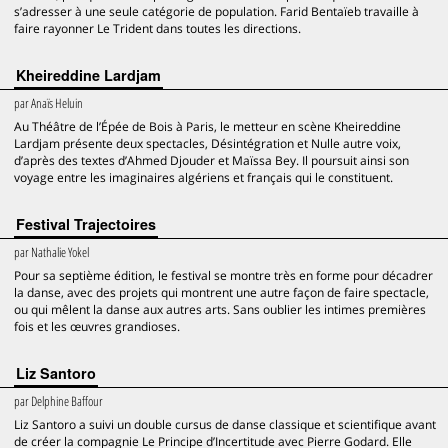
s’adresser à une seule catégorie de population. Farid Bentaïeb travaille à
faire rayonner Le Trident dans toutes les directions.
Kheireddine Lardjam
par
Anaïs Heluin
Au Théâtre de l’Épée de Bois à Paris, le metteur en scène Kheireddine
Lardjam présente deux spectacles, Désintégration et Nulle autre voix,
d’après des textes d’Ahmed Djouder et Maïssa Bey. Il poursuit ainsi son
voyage entre les imaginaires algériens et français qui le constituent.
Festival Trajectoires
par
Nathalie Yokel
Pour sa septième édition, le festival se montre très en forme pour décadrer
la danse, avec des projets qui montrent une autre façon de faire spectacle,
ou qui mêlent la danse aux autres arts. Sans oublier les intimes premières
fois et les œuvres grandioses.
Liz Santoro
par
Delphine Baffour
Liz Santoro a suivi un double cursus de danse classique et scientifique avant
de créer la compagnie Le Principe d’Incertitude avec Pierre Godard. Elle