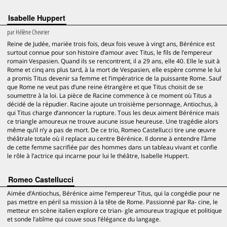
Isabelle Huppert
par
Hélène Chevrier
Reine de Judée, mariée trois fois, deux fois veuve à vingt ans, Bérénice est
surtout connue pour son histoire d’amour avec Titus, le fils de l’empereur
romain Vespasien. Quand ils se rencontrent, il a 29 ans, elle 40. Elle le suit à
Rome et cinq ans plus tard, à la mort de Vespasien, elle espère comme le lui
a promis Titus devenir sa femme et l’impératrice de la puissante Rome. Sauf
que Rome ne veut pas d’une reine étrangère et que Titus choisit de se
soumettre à la loi. La pièce de Racine commence à ce moment où Titus a
décidé de la répudier. Racine ajoute un troisième personnage, Antiochus, à
qui Titus charge d’annoncer la rupture. Tous les deux aiment Bérénice mais
ce triangle amoureux ne trouve aucune issue heureuse. Une tragédie alors
même qu’il n’y a pas de mort. De ce trio, Romeo Castellucci tire une œuvre
théâtrale totale où il replace au centre Bérénice. Il donne à entendre l’âme
de cette femme sacrifiée par des hommes dans un tableau vivant et confie
le rôle à l’actrice qui incarne pour lui le théâtre, Isabelle Huppert.
Romeo Castellucci
Aimée d’Antiochus, Bérénice aime l’empereur Titus, qui la congédie pour ne
pas mettre en péril sa mission à la tête de Rome. Passionné par Ra- cine, le
metteur en scène italien explore ce trian- gle amoureux tragique et politique
et sonde l’abîme qui couve sous l’élégance du langage.