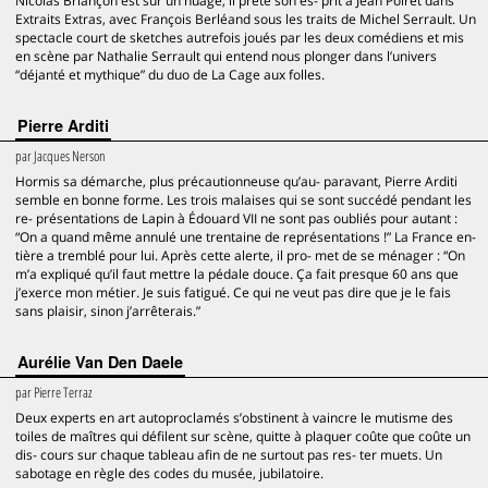
Nicolas Briançon est sur un nuage, il prête son es- prit à Jean Poiret dans
Extraits Extras, avec François Berléand sous les traits de Michel Serrault. Un
spectacle court de sketches autrefois joués par les deux comédiens et mis
en scène par Nathalie Serrault qui entend nous plonger dans l’univers
“déjanté et mythique” du duo de La Cage aux folles.
Pierre Arditi
par
Jacques Nerson
Hormis sa démarche, plus précautionneuse qu’au- paravant, Pierre Arditi
semble en bonne forme. Les trois malaises qui se sont succédé pendant les
re- présentations de Lapin à Édouard VII ne sont pas oubliés pour autant :
“On a quand même annulé une trentaine de représentations !” La France en-
tière a tremblé pour lui. Après cette alerte, il pro- met de se ménager : “On
m’a expliqué qu’il faut mettre la pédale douce. Ça fait presque 60 ans que
j’exerce mon métier. Je suis fatigué. Ce qui ne veut pas dire que je le fais
sans plaisir, sinon j’arrêterais.”
Aurélie Van Den Daele
par
Pierre Terraz
Deux experts en art autoproclamés s’obstinent à vaincre le mutisme des
toiles de maîtres qui défilent sur scène, quitte à plaquer coûte que coûte un
dis- cours sur chaque tableau afin de ne surtout pas res- ter muets. Un
sabotage en règle des codes du musée, jubilatoire.