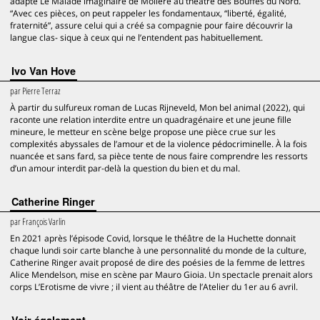
adapte Le Malade imaginaire de Molière au théâtre des Bouffes du Nord.
“Avec ces pièces, on peut rappeler les fondamentaux, “liberté, égalité,
fraternité”, assure celui qui a créé sa compagnie pour faire découvrir la
langue clas- sique à ceux qui ne l’entendent pas habituellement.
Ivo Van Hove
par
Pierre Terraz
À partir du sulfureux roman de Lucas Rijneveld, Mon bel animal (2022), qui
raconte une relation interdite entre un quadragénaire et une jeune fille
mineure, le metteur en scène belge propose une pièce crue sur les
complexités abyssales de l’amour et de la violence pédocriminelle. À la fois
nuancée et sans fard, sa pièce tente de nous faire comprendre les ressorts
d’un amour interdit par-delà la question du bien et du mal.
Catherine Ringer
par
François Varlin
En 2021 après l’épisode Covid, lorsque le théâtre de la Huchette donnait
chaque lundi soir carte blanche à une personnalité du monde de la culture,
Catherine Ringer avait proposé de dire des poésies de la femme de lettres
Alice Mendelson, mise en scène par Mauro Gioia. Un spectacle prenait alors
corps L’Erotisme de vivre ; il vient au théâtre de l’Atelier du 1er au 6 avril.