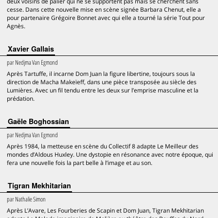
deux voisins de palier qui ne se supportent pas mais se cherchent sans
cesse. Dans cette nouvelle mise en scène signée Barbara Chenut, elle a
pour partenaire Grégoire Bonnet avec qui elle a tourné la série Tout pour
Agnès.
Xavier Gallais
par
Nedjma Van Egmond
Après Tartuffe, il incarne Dom Juan la figure libertine, toujours sous la
direction de Macha Makeïeff, dans une pièce transposée au siècle des
Lumières. Avec un fil tendu entre les deux sur l’emprise masculine et la
prédation.
Gaële Boghossian
par
Nedjma Van Egmond
Après 1984, la metteuse en scène du Collectif 8 adapte Le Meilleur des
mondes d’Aldous Huxley. Une dystopie en résonance avec notre époque, qui
fera une nouvelle fois la part belle à l’image et au son.
Tigran Mekhitarian
par
Nathalie Simon
Après L’Avare, Les Fourberies de Scapin et Dom Juan, Tigran Mekhitarian