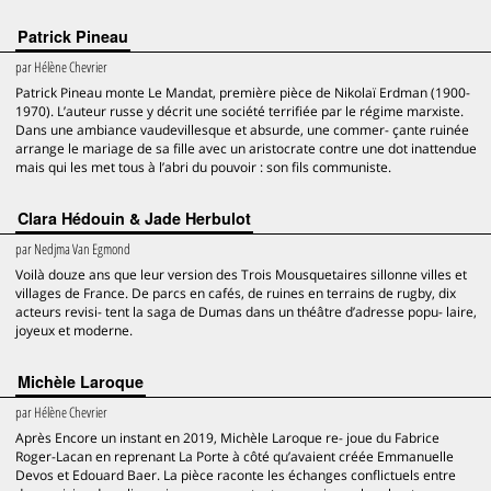
Patrick Pineau
par
Hélène Chevrier
Patrick Pineau monte Le Mandat, première pièce de Nikolaï Erdman (1900-
1970). L’auteur russe y décrit une société terrifiée par le régime marxiste.
Dans une ambiance vaudevillesque et absurde, une commer- çante ruinée
arrange le mariage de sa fille avec un aristocrate contre une dot inattendue
mais qui les met tous à l’abri du pouvoir : son fils communiste.
Clara Hédouin & Jade Herbulot
par
Nedjma Van Egmond
Voilà douze ans que leur version des Trois Mousquetaires sillonne villes et
villages de France. De parcs en cafés, de ruines en terrains de rugby, dix
acteurs revisi- tent la saga de Dumas dans un théâtre d’adresse popu- laire,
joyeux et moderne.
Michèle Laroque
par
Hélène Chevrier
Après Encore un instant en 2019, Michèle Laroque re- joue du Fabrice
Roger-Lacan en reprenant La Porte à côté qu’avaient créée Emmanuelle
Devos et Edouard Baer. La pièce raconte les échanges conflictuels entre