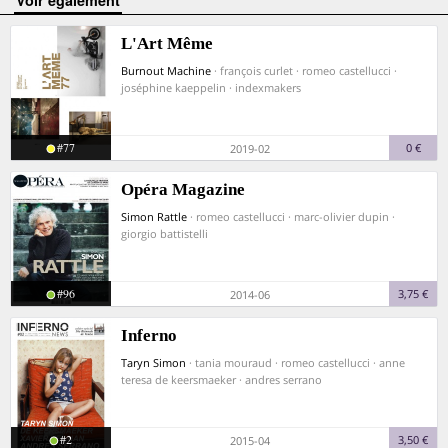
voir également
L'Art Même
Burnout Machine
· françois curlet · romeo castellucci ·
joséphine kaeppelin · indexmakers
#77
0 €
2019-02
Opéra Magazine
Simon Rattle
· romeo castellucci · marc-olivier dupin ·
giorgio battistelli
#96
3,75 €
2014-06
Inferno
Taryn Simon
· tania mouraud · romeo castellucci · anne
teresa de keersmaeker · andres serrano
#2
3,50 €
2015-04