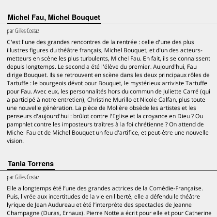
Michel Fau, Michel Bouquet
par
Gilles Costaz
C'est l'une des grandes rencontres de la rentrée : celle d'une des plus
illustres figures du théâtre français, Michel Bouquet, et d'un des acteurs-
metteurs en scène les plus turbulents, Michel Fau. En fait, ils se connaissent
depuis longtemps. Le second a été l'élève du premier. Aujourd'hui, Fau
dirige Bouquet. Ils se retrouvent en scène dans les deux principaux rôles de
Tartuffe : le bourgeois dévot pour Bouquet, le mystérieux arriviste Tartuffe
pour Fau. Avec eux, les personnalités hors du commun de Juliette Carré (qui
a participé à notre entretien), Christine Murillo et Nicole Calfan, plus toute
une nouvelle génération. La pièce de Molière obsède les artistes et les
penseurs d'aujourd'hui : brûlot contre l'Eglise et la croyance en Dieu ? Ou
pamphlet contre les imposteurs traîtres à la foi chrétienne ? On attend de
Michel Fau et de Michel Bouquet un feu d'artifice, et peut-être une nouvelle
vision.
Tania Torrens
par
Gilles Costaz
Elle a longtemps été l’une des grandes actrices de la Comédie-Française.
Puis, livrée aux incertitudes de la vie en liberté, elle a défendu le théâtre
lyrique de Jean Audureau et été l’interprète des spectacles de Jeanne
Champagne (Duras, Ernaux). Pierre Notte a écrit pour elle et pour Catherine