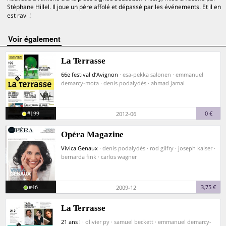
Stéphane Hillel. Il joue un père affolé et dépassé par les événements. Et il en
est ravi !
voir également
La Terrasse
66e festival d’Avignon
· esa-pekka salonen · emmanuel
demarcy-mota · denis podalydès · ahmad jamal
#199
0 €
2012-06
Opéra Magazine
Vivica Genaux
· denis podalydès · rod gilfry · joseph kaiser ·
bernarda fink · carlos wagner
#46
3,75 €
2009-12
La Terrasse
21 ans !
· olivier py · samuel beckett · emmanuel demarcy-