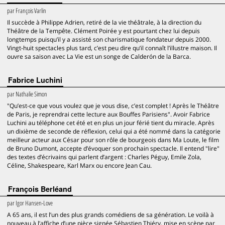
par
François Varlin
Il succède à Philippe Adrien, retiré de la vie théâtrale, à la direction du
Théâtre de la Tempête. Clément Poirée y est pourtant chez lui depuis
longtemps puisqu’il y a assisté son charismatique fondateur depuis 2000.
Vingt-huit spectacles plus tard, c’est peu dire qu’il connaît l’illustre maison. Il
ouvre sa saison avec La Vie est un songe de Calderón de la Barca.
Fabrice Luchini
par
Nathalie Simon
"Qu’est-ce que vous voulez que je vous dise, c’est complet ! Après le Théâtre
de Paris, je reprendrai cette lecture aux Bouffes Parisiens". Avoir Fabrice
Luchini au téléphone cet été et en plus un jour férié tient du miracle. Après
un dixième de seconde de réflexion, celui qui a été nommé dans la catégorie
meilleur acteur aux César pour son rôle de bourgeois dans Ma Loute, le film
de Bruno Dumont, accepte d’évoquer son prochain spectacle. Il entend "lire"
des textes d’écrivains qui parlent d’argent : Charles Péguy, Emile Zola,
Céline, Shakespeare, Karl Marx ou encore Jean Cau.
François Berléand
par
Igor Hansen-Love
A 65 ans, il est l’un des plus grands comédiens de sa génération. Le voilà à
nouveau à l’affiche d’une pièce signée Sébastien Thiéry, mise en scène par