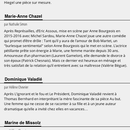
Hiegel une pièce sur mesure.
Marie-Anne Chazel
par
Nathalie Simon
Après Représailles, d’Eric Assous, mise en scène par Anne Bourgeois en
2015-2016 avec Michel Sardou, Marie-Anne Chazel joue une autre comédie
qui promet d’être drôle : Tant qu’il y aura de l’amour de Bob Martet, un
"burlesque sentimental" selon Anne Bourgeois qui le met en scène. L’actrice
pétillante prête son énergie à Marie, une femme mariée depuis 30 ans.
Amoureuse d’un pharmacien (Laurent Gamelon), elle demande le divorce à
son époux (Patrick Chesnais). Mais ce dernier est heureux en ménage et
très satisfait de la relation qu’il entretient avec sa maîtresse (Valérie Bègue).
Dominique Valadié
par
Hélène Chevrier
Après L’ignorant et le fou et Le Président, Dominique Valadié revient à
Thomas Bernhard en interprétant la mère fascinante de sa pièce Au but.
Une femme qui ne cesse de se raconter à sa fille et à un jeune auteur
dramatique qu’elle a invité chez elles en vacances…
Marine de Missolz