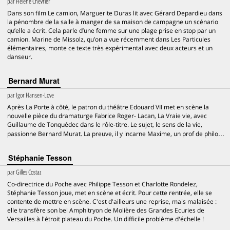
par
Hélène Chevrier
Dans son film Le camion, Marguerite Duras lit avec Gérard Depardieu dans
la pénombre de la salle à manger de sa maison de campagne un scénario
qu’elle a écrit. Cela parle d’une femme sur une plage prise en stop par un
camion. Marine de Missolz, qu’on a vue récemment dans Les Particules
élémentaires, monte ce texte très expérimental avec deux acteurs et un
danseur.
Bernard Murat
par
Igor Hansen-Love
Après La Porte à côté, le patron du théâtre Edouard VII met en scène la
nouvelle pièce du dramaturge Fabrice Roger- Lacan, La Vraie vie, avec
Guillaume de Tonquédec dans le rôle-titre. Le sujet, le sens de la vie,
passionne Bernard Murat. La preuve, il y incarne Maxime, un prof de philo…
Stéphanie Tesson
par
Gilles Costaz
Co-directrice du Poche avec Philippe Tesson et Charlotte Rondelez,
Stéphanie Tesson joue, met en scène et écrit. Pour cette rentrée, elle se
contente de mettre en scène. C'est d'ailleurs une reprise, mais malaisée :
elle transfère son bel Amphitryon de Molière des Grandes Ecuries de
Versailles à l'étroit plateau du Poche. Un difficile problème d'échelle !