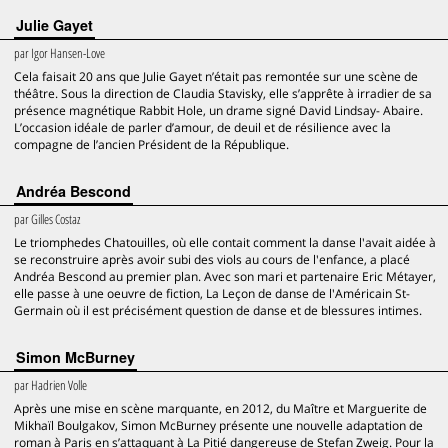
Julie Gayet
par
Igor Hansen-Love
Cela faisait 20 ans que Julie Gayet n’était pas remontée sur une scène de
théâtre. Sous la direction de Claudia Stavisky, elle s’apprête à irradier de sa
présence magnétique Rabbit Hole, un drame signé David Lindsay- Abaire.
L’occasion idéale de parler d’amour, de deuil et de résilience avec la
compagne de l’ancien Président de la République.
Andréa Bescond
par
Gilles Costaz
Le triomphedes Chatouilles, où elle contait comment la danse l'avait aidée à
se reconstruire après avoir subi des viols au cours de l'enfance, a placé
Andréa Bescond au premier plan. Avec son mari et partenaire Eric Métayer,
elle passe à une oeuvre de fiction, La Leçon de danse de l'Américain St-
Germain où il est précisément question de danse et de blessures intimes.
Simon McBurney
par
Hadrien Volle
Après une mise en scène marquante, en 2012, du Maître et Marguerite de
Mikhaïl Boulgakov, Simon McBurney présente une nouvelle adaptation de
roman à Paris en s’attaquant à La Pitié dangereuse de Stefan Zweig. Pour la