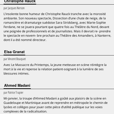
Christophe Rauck
par
Jacques Nerson
L’insolente bonne humeur de Christophe Rauck tranche avec la morosité
ambiante. Son nouveau spectacle, Dissection d’une chute de neige, de la
romancière et dramaturge suédoise Sara Stridsberg, avec Marie-Sophie
Ferdane, ne se jouera pourtant que quatre fois au Théâtre du Nord, devant
une poignée de professionnels et de journalistes. Mais il devrait re- prendre
le spectacle en novem- bre prochain au Théâtre des Amandiers, à Nanterre,
dont il a été nommé directeur.
Elsa Granat
par
Vincent Bouquet
Avec Le Massacre du Printemps, la jeune metteuse en scène réintègre la
mort à la vie et repense la relation patient-soignant à la lumière de ses
blessures intimes.
Ahmed Madani
par
Patrice Trapier
Mi-janvier, la troupe d’Ahmed Madani a goûté aux plaisirs de la scène en
Guadeloupe et Martinique avant de reprendre en métropole le chemin de
lycées et collèges pour jouer cette pièce d’utilité publique sur les voies
complexes de la radicalisation.