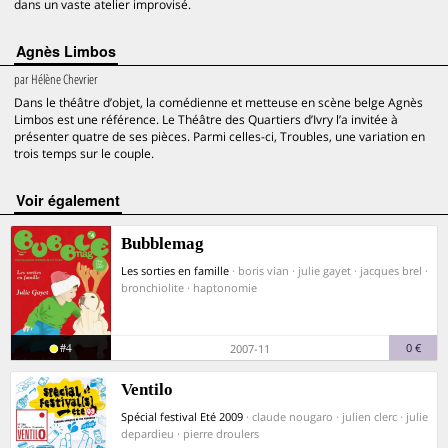
dans un vaste atelier improvisé.
Agnès Limbos
par
Hélène Chevrier
Dans le théâtre d’objet, la comédienne et metteuse en scène belge Agnès
Limbos est une référence. Le Théâtre des Quartiers d’Ivry l’a invitée à
présenter quatre de ses pièces. Parmi celles-ci, Troubles, une variation en
trois temps sur le couple.
voir également
Bubblemag
Les sorties en famille
· boris vian · julie gayet · jacques brel ·
bronchiolite · haptonomie
#4
0 €
2007-11
Ventilo
Spécial festival Eté 2009
· claude nougaro · julien clerc · julie
depardieu · pierre droulers