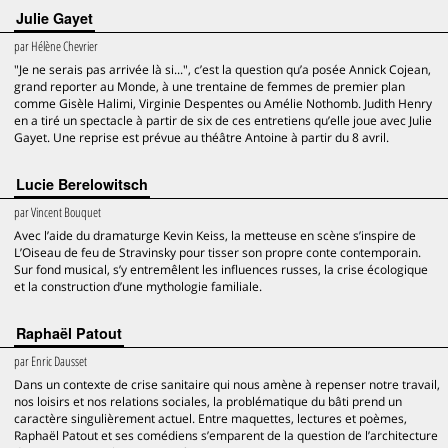
Julie Gayet
par
Hélène Chevrier
"Je ne serais pas arrivée là si...", c’est la question qu’a posée Annick Cojean,
grand reporter au Monde, à une trentaine de femmes de premier plan
comme Gisèle Halimi, Virginie Despentes ou Amélie Nothomb. Judith Henry
en a tiré un spectacle à partir de six de ces entretiens qu’elle joue avec Julie
Gayet. Une reprise est prévue au théâtre Antoine à partir du 8 avril.
Lucie Berelowitsch
par
Vincent Bouquet
Avec l’aide du dramaturge Kevin Keiss, la metteuse en scène s’inspire de
L’Oiseau de feu de Stravinsky pour tisser son propre conte contemporain.
Sur fond musical, s’y entremêlent les influences russes, la crise écologique
et la construction d’une mythologie familiale.
Raphaël Patout
par
Enric Dausset
Dans un contexte de crise sanitaire qui nous amène à repenser notre travail,
nos loisirs et nos relations sociales, la problématique du bâti prend un
caractère singulièrement actuel. Entre maquettes, lectures et poèmes,
Raphaël Patout et ses comédiens s’emparent de la question de l’architecture