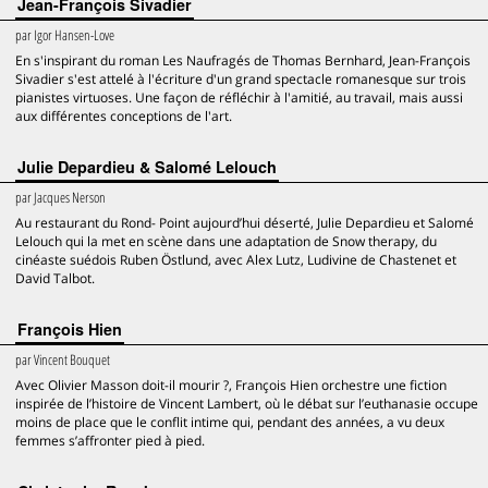
Jean-François Sivadier
par
Igor Hansen-Love
En s'inspirant du roman Les Naufragés de Thomas Bernhard, Jean-François
Sivadier s'est attelé à l'écriture d'un grand spectacle romanesque sur trois
pianistes virtuoses. Une façon de réfléchir à l'amitié, au travail, mais aussi
aux différentes conceptions de l'art.
Julie Depardieu & Salomé Lelouch
par
Jacques Nerson
Au restaurant du Rond- Point aujourd’hui déserté, Julie Depardieu et Salomé
Lelouch qui la met en scène dans une adaptation de Snow therapy, du
cinéaste suédois Ruben Östlund, avec Alex Lutz, Ludivine de Chastenet et
David Talbot.
François Hien
par
Vincent Bouquet
Avec Olivier Masson doit-il mourir ?, François Hien orchestre une fiction
inspirée de l’histoire de Vincent Lambert, où le débat sur l’euthanasie occupe
moins de place que le conflit intime qui, pendant des années, a vu deux
femmes s’affronter pied à pied.