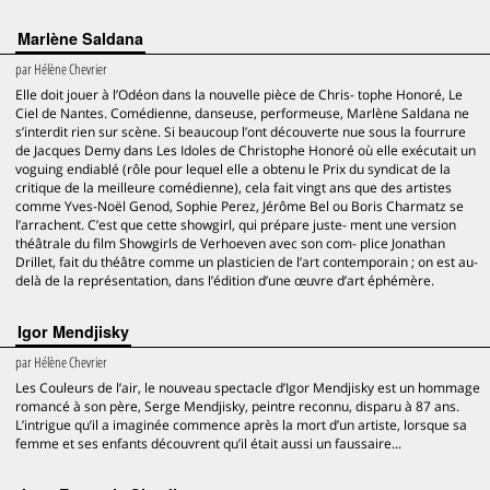
Marlène Saldana
par
Hélène Chevrier
Elle doit jouer à l’Odéon dans la nouvelle pièce de Chris- tophe Honoré, Le
Ciel de Nantes. Comédienne, danseuse, performeuse, Marlène Saldana ne
s’interdit rien sur scène. Si beaucoup l’ont découverte nue sous la fourrure
de Jacques Demy dans Les Idoles de Christophe Honoré où elle exécutait un
voguing endiablé (rôle pour lequel elle a obtenu le Prix du syndicat de la
critique de la meilleure comédienne), cela fait vingt ans que des artistes
comme Yves-Noël Genod, Sophie Perez, Jérôme Bel ou Boris Charmatz se
l’arrachent. C’est que cette showgirl, qui prépare juste- ment une version
théâtrale du film Showgirls de Verhoeven avec son com- plice Jonathan
Drillet, fait du théâtre comme un plasticien de l’art contemporain ; on est au-
delà de la représentation, dans l’édition d’une œuvre d’art éphémère.
Igor Mendjisky
par
Hélène Chevrier
Les Couleurs de l’air, le nouveau spectacle d’Igor Mendjisky est un hommage
romancé à son père, Serge Mendjisky, peintre reconnu, disparu à 87 ans.
L’intrigue qu’il a imaginée commence après la mort d’un artiste, lorsque sa
femme et ses enfants découvrent qu’il était aussi un faussaire...