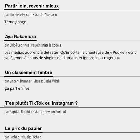
Partir loin, revenir mieux
par
Christelle Gérand
· visuels:
Alix Garin
Témoignage
Aya Nakamura
par
Chloé Leprince
· visuels:
Kristelle Rodeia
Les médias adorent la détester. Qu’importe, la chanteuse de « Pookie » écrit
sa légende à coups de singles de diamant, et ignore les « rageux ».
Un classement timbré
par
Vincent Brunner
· visuels:
Sasha Wizel
Ça part en live
T’es plutôt TikTok ou Instagram ?
par
Baptiste Bouthier
· visuels:
Erwann Surcouf
Le prix du papier
par
Pochep
· visuels:
Pochep