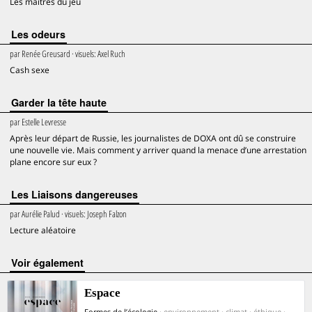
Les maîtres du jeu
Les odeurs
par
Renée Greusard
· visuels:
Axel Ruch
Cash sexe
Garder la tête haute
par
Estelle Levresse
Après leur départ de Russie, les journalistes de DOXA ont dû se construire
une nouvelle vie. Mais comment y arriver quand la menace d’une arrestation
plane encore sur eux ?
Les Liaisons dangereuses
par
Aurélie Palud
· visuels:
Joseph Falzon
Lecture aléatoire
voir également
Espace
Formes de l’écologie
· environnement · climat · éthique ·