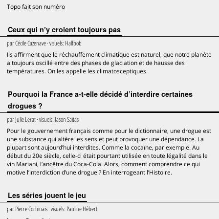
Topo fait son numéro
Ceux qui n’y croient toujours pas
par
Cécile Cazenave
· visuels:
Halfbob
Ils affirment que le réchauffement climatique est naturel, que notre planète
a toujours oscillé entre des phases de glaciation et de hausse des
températures. On les appelle les climatosceptiques.
Pourquoi la France a-t-elle décidé d’interdire certaines
drogues ?
par
Julie Lerat
· visuels:
Iason Saïtas
Pour le gouvernement français comme pour le dictionnaire, une drogue est
une substance qui altère les sens et peut provoquer une dépendance. La
plupart sont aujourd’hui interdites. Comme la cocaïne, par exemple. Au
début du 20e siècle, celle-ci était pourtant utilisée en toute légalité dans le
vin Mariani, l’ancêtre du Coca-Cola. Alors, comment comprendre ce qui
motive l’interdiction d’une drogue ? En interrogeant l’Histoire.
Les séries jouent le jeu
par
Pierre Corbinais
· visuels:
Pauline Hébert