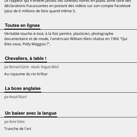
Le rappeur qui n'enlève jamais ses lunettes noires en public aime faire des
déclarations fracassantes en postant des vidéos sur son compte Facebook
(plus de 6 millions de fans quand même !).
Toutes en lignes
Véritable touche-à-tout, à la fois peintre, plasticien, photographe
documentaire et de mode, l'américain William Klein réalise en 1966 "Qui
êtes-vous, Polly Maggoo ?",
Chevaliers, à table !
par
Bernard Génin
· visuels:
Hugues Micol
Au royaume du roi Arthur
La boxe anglaise
par
Anouk Ricard
Un baiser avec la langue
par
Anne Simon
Tranche de l'art