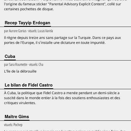
l'origine du fameux sticker "Parental Advisory Explicit Content", collé sur
certaines pochettes de disque.
Recep Tayyip Erdogan
par
Aurore Gorius
· visuels:
Lucas Varela
Il règne depuis treize ans sans partage sur la Turquie. Dans ce pays aux
portes de l'Europe, il s'installe une dictature en toute impunité.
Cuba
par
Sara Roumette
· visuels:
Cha
L'île de la débrouille
Le bilan de Fidel Castro
À Cuba, la politique que Fidel Castro a menée pendant un demi-siècle a
suscité dans le monde entier à la fois des soutiens enthousiastes et des
critiques virulentes.
Maître Gims
visuels:
Pochep