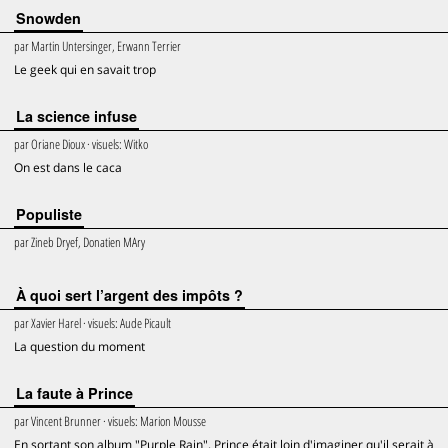
Snowden
par
Martin Untersinger, Erwann Terrier
Le geek qui en savait trop
La science infuse
par
Oriane Dioux
· visuels:
Witko
On est dans le caca
Populiste
par
Zineb Dryef, Donatien MAry
À quoi sert l’argent des impôts ?
par
Xavier Harel
· visuels:
Aude Picault
La question du moment
La faute à Prince
par
Vincent Brunner
· visuels:
Marion Mousse
En sortant son album "Purple Rain", Prince était loin d'imaginer qu'il serait à