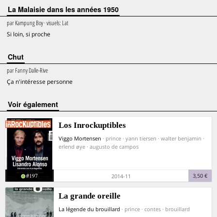
La Malaisie dans les années 1950
par
Kampung Boy
· visuels:
Lat
Si loin, si proche
Chut
par
Fanny Dalle-Rive
Ça n'intéresse personne
voir également
Los Inrockuptibles
Viggo Mortensen
· prince · yann tiersen · walter benjamin ·
erlend øye · augusto de campos
#197
3,50 €
2014-11
La grande oreille
La légende du brouillard
· prince · contes · brouillard