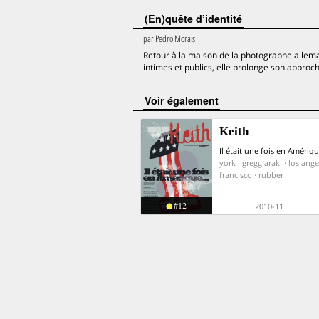
(En)quête d’identité
par
Pedro Morais
Retour à la maison de la photographe alleman
intimes et publics, elle prolonge son approc
voir également
Keith
Il était une fois en Amériqu
york · gregg araki · los ange
francisco · rubber
#12
2010-11