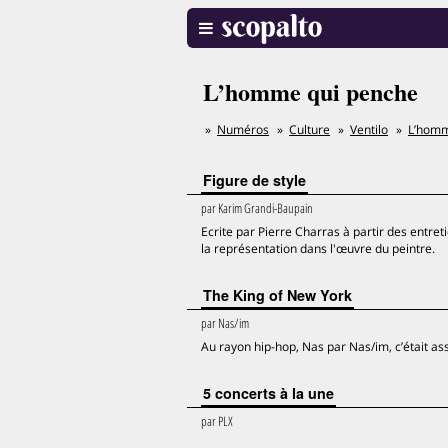
L’homme qui penche
Numéros
Culture
Ventilo
L’homm
Figure de style
par
Karim Grandi-Baupain
Ecrite par Pierre Charras à partir des entret
la représentation dans l'œuvre du peintre.
The King of New York
par
Nas/im
Au rayon hip-hop, Nas par Nas/im, c’était as
5 concerts à la une
par
PLX