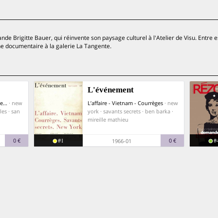
de Brigitte Bauer, qui réinvente son paysage culturel à l'Atelier de Visu. Entre 
he documentaire à la galerie La Tangente.
L'événement
e...
· new
L’affaire - Vietnam - Courrèges
· new
les · san
york · savants secrets · ben barka ·
mireille mathieu
#1
#
0 €
0 €
1966-01