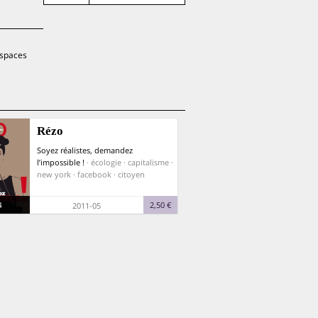
espaces
Rézo
Soyez réalistes, demandez
l’impossible !
· écologie · capitalisme ·
new york · facebook · citoyen
4
2,50 €
2011-05