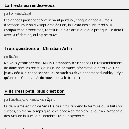
La Fiesta au rendez-vous
par
PLX
· visuels:
Staph
Les années passent et l’événement perdure, chaque année au mois
d’octobre. Pour sa dix-septième édition, la Fiesta des Suds rend plus
compacte sa proposition, tant sur un plan artistique que pratique. Le détail
avec la rédaction, qui s’y retrouve.
Trois questions à : Christian Artin
par
Nas/im
Ne vous y trompez pas : MAIN Demoparty #3 n’est pas un rassemblement
de doux rêveurs nostalgiques d’une certaine informatique primitive. Des
jeux vidéo à la connaissance, du scratch au développement durable, il n’y a
qu’un pas. Christian Artin nous aide à le franchir.
Plus c’est petit, plus c’est bon
par
Bénédicte Jouve
· visuels:
Nada Žgank
La deuxième édition de Small is beautiful reprend la formule qui a fait son
succès, en même temps qu’elle célèbre à sa manière la Journée Nationale
des Arts de la Rue, le 25 octobre : tout un symbole.