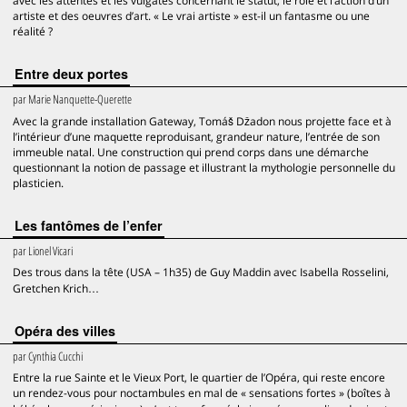
avec les attentes et les vulgates concernant le statut, le rôle et l’action d’un
artiste et des oeuvres d’art. « Le vrai artiste » est-il un fantasme ou une
réalité ?
Entre deux portes
par
Marie Nanquette-Querette
Avec la grande installation Gateway, Tomáš Džadon nous projette face et à
l’intérieur d’une maquette reproduisant, grandeur nature, l’entrée de son
immeuble natal. Une construction qui prend corps dans une démarche
questionnant la notion de passage et illustrant la mythologie personnelle du
plasticien.
Les fantômes de l’enfer
par
Lionel Vicari
Des trous dans la tête (USA – 1h35) de Guy Maddin avec Isabella Rosselini,
Gretchen Krich…
Opéra des villes
par
Cynthia Cucchi
Entre la rue Sainte et le Vieux Port, le quartier de l’Opéra, qui reste encore
un rendez-vous pour noctambules en mal de « sensations fortes » (boîtes à