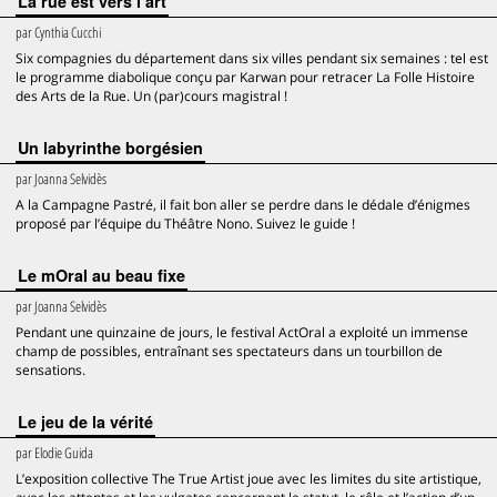
La rue est vers l’art
par
Cynthia Cucchi
Six compagnies du département dans six villes pendant six semaines : tel est
le programme diabolique conçu par Karwan pour retracer La Folle Histoire
des Arts de la Rue. Un (par)cours magistral !
Un labyrinthe borgésien
par
Joanna Selvidès
A la Campagne Pastré, il fait bon aller se perdre dans le dédale d’énigmes
proposé par l’équipe du Théâtre Nono. Suivez le guide !
Le mOral au beau fixe
par
Joanna Selvidès
Pendant une quinzaine de jours, le festival ActOral a exploité un immense
champ de possibles, entraînant ses spectateurs dans un tourbillon de
sensations.
Le jeu de la vérité
par
Elodie Guida
L’exposition collective The True Artist joue avec les limites du site artistique,