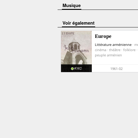
Musique
voir également
Europe
Littérature arménienne
· m
cinéma · théâtre · folklore 
peuple arménien
#382
1961-02