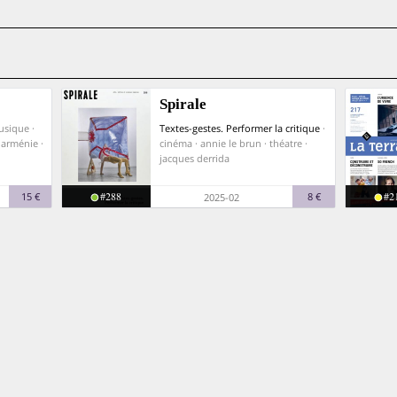
Spirale
usique ·
Textes-gestes. Performer la critique
·
· arménie ·
cinéma · annie le brun · théatre ·
jacques derrida
#288
#2
15 €
8 €
2025-02