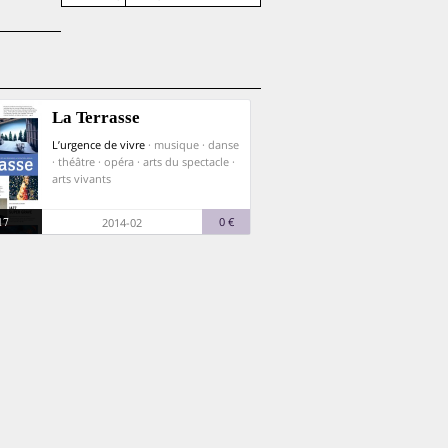
La Terrasse
L’urgence de vivre
· musique · danse
· théâtre · opéra · arts du spectacle ·
arts vivants
17
0 €
2014-02