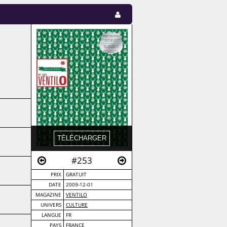
#253
PRIX
GRATUIT
DATE
2009-12-01
MAGAZINE
VENTILO
UNIVERS
CULTURE
LANGUE
FR
PAYS
FRANCE