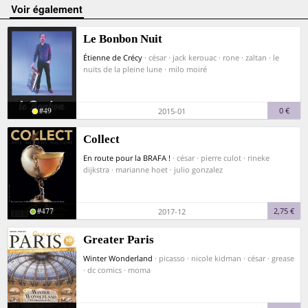
voir également
Le Bonbon Nuit
Étienne de Crécy
· césar · jack kerouac · rone · zaltan · le
nuits de la pleine lune · milo moiré
#49
0 €
2015-01
Collect
En route pour la BRAFA !
· césar · pierre culot · rineke
dijkstra · marianne hoet · julio gonzalez
#477
2,75 €
2017-12
Greater Paris
Winter Wonderland
· picasso · nicole kidman · césar · grease
· dc comics · moma