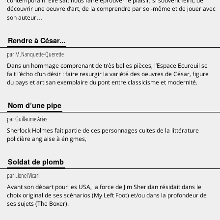
contemporain. Elle sait nous faire éprouver le plaisir, si souvent feint, de
découvrir une oeuvre d’art, de la comprendre par soi-même et de jouer avec
son auteur…
Rendre à César...
par
M.Nanquette-Querette
Dans un hommage comprenant de très belles pièces, l’Espace Ecureuil se
fait l’écho d’un désir : faire resurgir la variété des oeuvres de César, figure
du pays et artisan exemplaire du pont entre classicisme et modernité.
Nom d’une pipe
par
Guillaume Arias
Sherlock Holmes fait partie de ces personnages cultes de la littérature
policière anglaise à énigmes,
Soldat de plomb
par
Lionel Vicari
Avant son départ pour les USA, la force de Jim Sheridan résidait dans le
choix original de ses scénarios (My Left Foot) et/ou dans la profondeur de
ses sujets (The Boxer).