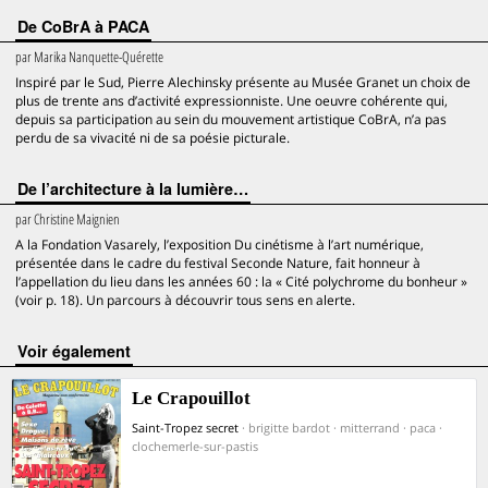
De CoBrA à PACA
par
Marika Nanquette-Quérette
Inspiré par le Sud, Pierre Alechinsky présente au Musée Granet un choix de
plus de trente ans d’activité expressionniste. Une oeuvre cohérente qui,
depuis sa participation au sein du mouvement artistique CoBrA, n’a pas
perdu de sa vivacité ni de sa poésie picturale.
De l’architecture à la lumière…
par
Christine Maignien
A la Fondation Vasarely, l’exposition Du cinétisme à l’art numérique,
présentée dans le cadre du festival Seconde Nature, fait honneur à
l’appellation du lieu dans les années 60 : la « Cité polychrome du bonheur »
(voir p. 18). Un parcours à découvrir tous sens en alerte.
voir également
Le Crapouillot
Saint-Tropez secret
· brigitte bardot · mitterrand · paca ·
clochemerle-sur-pastis