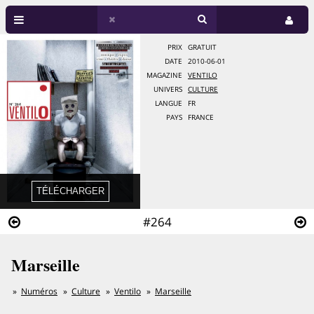
PRIX
GRATUIT
DATE
2010-06-01
MAGAZINE
VENTILO
UNIVERS
CULTURE
LANGUE
FR
PAYS
FRANCE
#264
Marseille
Numéros
Culture
Ventilo
Marseille