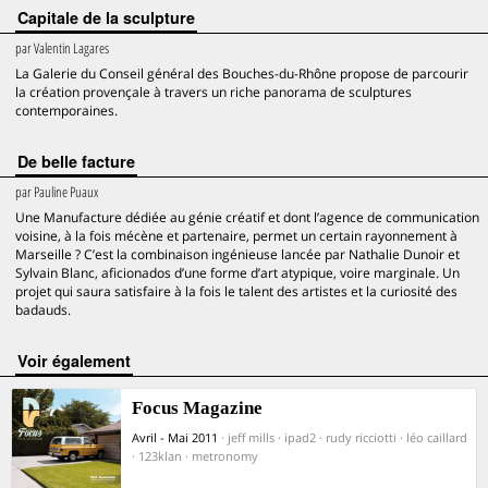
Capitale de la sculpture
par
Valentin Lagares
La Galerie du Conseil général des Bouches-du-Rhône propose de parcourir
la création provençale à travers un riche panorama de sculptures
contemporaines.
De belle facture
par
Pauline Puaux
Une Manufacture dédiée au génie créatif et dont l’agence de communication
voisine, à la fois mécène et partenaire, permet un certain rayonnement à
Marseille ? C’est la combinaison ingénieuse lancée par Nathalie Dunoir et
Sylvain Blanc, aficionados d’une forme d’art atypique, voire marginale. Un
projet qui saura satisfaire à la fois le talent des artistes et la curiosité des
badauds.
voir également
Focus Magazine
Avril - Mai 2011
· jeff mills · ipad2 · rudy ricciotti · léo caillard
· 123klan · metronomy