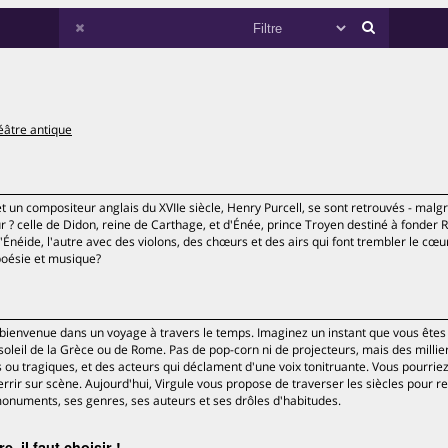
éâtre antique
et un compositeur anglais du XVIIe siècle, Henry Purcell, se sont retrouvés - malgr
r ? celle de Didon, reine de Carthage, et d'Énée, prince Troyen destiné à fonder
'Énéide, l'autre avec des violons, des chœurs et des airs qui font trembler le cœur.
poésie et musique?
 bienvenue dans un voyage à travers le temps. Imaginez un instant que vous êtes
oleil de la Grèce ou de Rome. Pas de pop-corn ni de projecteurs, mais des millie
ou tragiques, et des acteurs qui déclament d'une voix tonitruante. Vous pourri
errir sur scène. Aujourd'hui, Virgule vous propose de traverser les siècles pour r
monuments, ses genres, ses auteurs et ses drôles d'habitudes.
, il faut choisir !