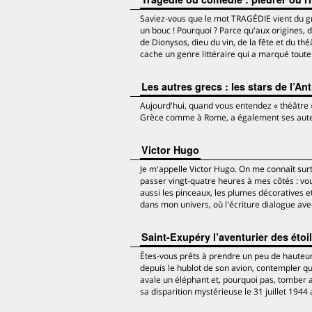
Saviez-vous que le mot TRAGÉDIE vient du grec
un bouc ! Pourquoi ? Parce qu'aux origines, 
de Dionysos, dieu du vin, de la fête et du thé
cache un genre littéraire qui a marqué toute l
Les autres grecs : les stars de l’Ant
Aujourd'hui, quand vous entendez « théâtre 
Grèce comme à Rome, a également ses auteurs 
Victor Hugo
Je m'appelle Victor Hugo. On me connaît s
passer vingt-quatre heures à mes côtés : v
aussi les pinceaux, les plumes décoratives e
dans mon univers, où l'écriture dialogue ave
Saint-Exupéry l’aventurier des étoi
Êtes-vous prêts à prendre un peu de hauteur 
depuis le hublot de son avion, contempler qu
avale un éléphant et, pourquoi pas, tomber a
sa disparition mystérieuse le 31 juillet 1944 