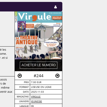
é les
 Rome.
 et si
#244
 assis
PRIX
7.00 EUR
rs de
ez même
FORMAT
LISEUSE EN LIGNE
evenir aux
DATE
2025-11-03
MAGAZINE
VIRGULE
UNIVERS
JEUNESSE
LANGUE
FR