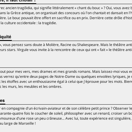
 ancien tragôidia, qui signifie littéralement « chant du bouc » ? Oui, vous avez bi
dans la Grèce antique, on organisait des concours où l'on chantait et dansait en l
âtre. Le bouc pouvait être offert en sacrifice ou en prix. Derrière cette drôle d'his
a culture occidentale : la tragédie.
iquité
», vous pensez sans doute à Molière, Racine ou Shakespeare. Mais le théâtre ant
stars. Virgule vous invite à la rencontre de ceux qui ont « fait » le théâtre ant
urtout pour mes vers, mes drames et mes grands romans. Mais laissez-moi vous
ous verrez qu'entre deux pages de Notre-Dame ou quelques envolées lyriques, je
t les étoffes avec un enthousiasme égal à celui que j'éprouve pour les mots. Bie
c les murs, les meubles et les ombres.
les
en compagnie d'un écrivain-aviateur et de son célèbre petit prince ? Observer le
arante-quatre fois le coucher de soleil, philosopher avec un renard, croiser un b
moureux d'une rose un peu crâneuse... Avec lui, toute expérience est singulière,
au large de Marseille !