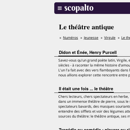
Le théâtre antique
Numéros
Jeunesse
Virgule
Le th
Didon et Énée, Henry Purcell
Savez-vous qu'un grand poète latin, Virgile, 
siècles - à raconter la même histoire d'amou
L'un l'a fait avec des vers flamboyants dans l
nous allions explorer cette rencontre entre 
Il était une fois ... le théâtre
Chers lecteurs, chers spectateurs en herbe,
dans un immense théâtre de pierre, sous le s
spectateurs bavards, des masques souriants 
entendre des sifflets et voir des légumes att
sources du théâtre: le théâtre antique, ses 
Tragédie ou comédie : pleurer ou rire