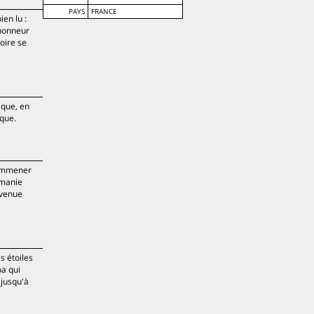
PAYS
FRANCE
en lu :
'honneur
toire se
ique, en
ique.
 emmener
 manie
nvenue
s étoiles
oa qui
 jusqu'à