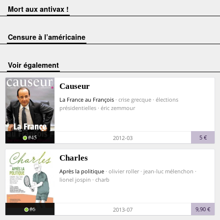
Mort aux antivax !
Censure à l’américaine
voir également
Causeur
La France au François
· crise grecque · élections
présidentielles · éric zemmour
#45
5 €
2012-03
Charles
Après la politique
· olivier roller · jean-luc mélenchon ·
lionel jospin · charb
#6
9,90 €
2013-07