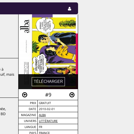
é à
juif, mais
#9
PRIX
GRATUIT
née,
DATE
2010-02-01
s BD
MAGAZINE
ALBA
UNIVERS
LITTÉRATURE
LANGUE
FR
PAYS
FRANCE