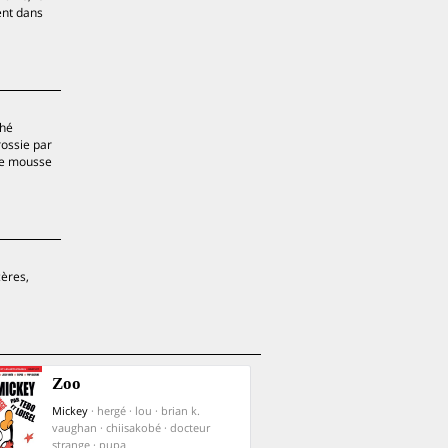
ent dans
ché
rossie par
 de mousse
cères,
Zoo
Mickey
· hergé · lou · brian k.
vaughan · chiisakobé · docteur
strange · pupa