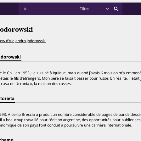
Jodorowski
iew d’Alejandro Jodorowski
odorowski
tté le Chili en 1953 ; je suis né à Iquique, mais quand j’avais 6 mois on m’a emmen
étais le fils d’étrangers. Mon père se faisait passer pour russe. En réalité, il était 
la casa de Ucrania », la maison des russes.
torieta
1993, Alberto Breccia a produit un nombre considérable de pages de bande dessi
ie il a beaucoup travaillé pour l’édition argentine, des opportunités pour publier se
 économique de son pays l’ont conduit à poursuivre une carrière internationale.
 champ