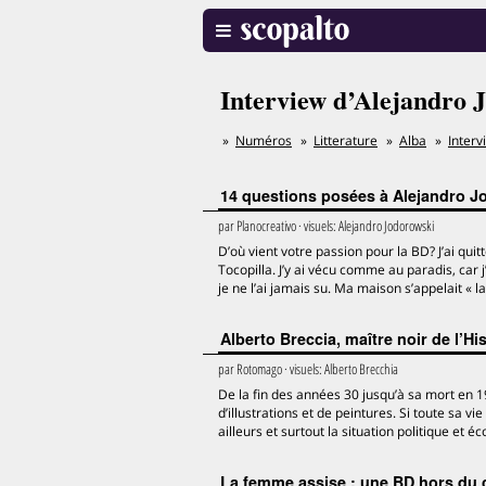
Interview d’Alejandro 
Numéros
Litterature
Alba
Interv
14 questions posées à Alejandro J
par
Planocreativo
· visuels:
Alejandro Jodorowski
D’où vient votre passion pour la BD? J’ai qui
Tocopilla. J’y ai vécu comme au paradis, car j’
je ne l’ai jamais su. Ma maison s’appelait « 
Alberto Breccia, maître noir de l’His
par
Rotomago
· visuels:
Alberto Brecchia
De la fin des années 30 jusqu’à sa mort en 
d’illustrations et de peintures. Si toute sa v
ailleurs et surtout la situation politique et
La femme assise : une BD hors du