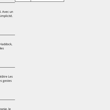
4. Avec un
implicité.
, Haddock,
des
héâtre Les
es gestes
honie, le