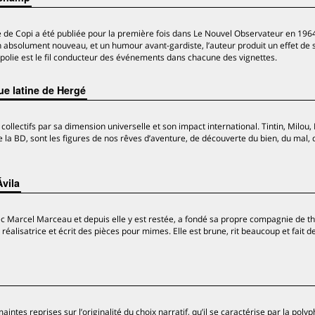
de Copi a été publiée pour la première fois dans Le Nouvel Observateur en 196
 absolument nouveau, et un humour avant-gardiste, l’auteur produit un effet de s
mpolie est le fil conducteur des événements dans chacune des vignettes.
ue latine de Hergé
ollectifs par sa dimension universelle et son impact international. Tintin, Milou
e la BD, sont les figures de nos rêves d’aventure, de découverte du bien, du mal, 
Ávila
vec Marcel Marceau et depuis elle y est restée, a fondé sa propre compagnie de t
réalisatrice et écrit des pièces pour mimes. Elle est brune, rit beaucoup et fait d
intes reprises sur l’originalité du choix narratif, qu’il se caractérise par la polyp