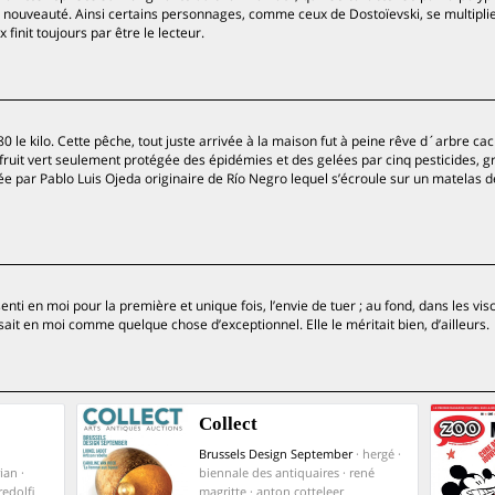
a nouveauté. Ainsi certains personnages, comme ceux de Dostoïevski, se multipli
x finit toujours par être le lecteur.
80 le kilo. Cette pêche, tout juste arrivée à la maison fut à peine rêve d´arbre ca
 fruit vert seulement protégée des épidémies et des gelées par cinq pesticides, g
tée par Pablo Luis Ojeda originaire de Río Negro lequel s’écroule sur un matelas
ssenti en moi pour la première et unique fois, l’envie de tuer ; au fond, dans les vis
ssait en moi comme quelque chose d’exceptionnel. Elle le méritait bien, d’ailleurs.
Collect
Brussels Design September
· hergé ·
ian ·
biennale des antiquaires · rené
edolfi
magritte · anton cotteleer