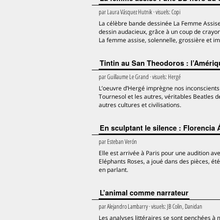
par
Laura Vásquez Hutnik
· visuels:
Copi
La célèbre bande dessinée La Femme Assise 
dessin audacieux, grâce à un coup de crayon
La femme assise, solennelle, grossière et i
Tintin au San Theodoros : l’Amériq
par
Guillaume Le Grand
· visuels:
Hergé
L’oeuvre d’Hergé imprègne nos inconscients c
Tournesol et les autres, véritables Beatles d
autres cultures et civilisations.
En sculptant le silence : Florencia 
par
Esteban Verón
Elle est arrivée à Paris pour une audition a
Eléphants Roses, a joué dans des pièces, été 
en parlant.
L’animal comme narrateur
par
Alejandro Lambarry
· visuels:
JB Colin, Danidan
Les analyses littéraires se sont penchées à ma