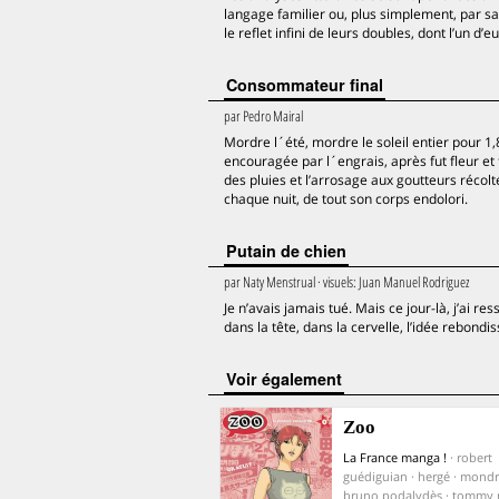
langage familier ou, plus simplement, par s
le reflet infini de leurs doubles, dont l’un d’eu
Consommateur final
par
Pedro Mairal
Mordre l´été, mordre le soleil entier pour 1,
encouragée par l´engrais, après fut fleur et
des pluies et l’arrosage aux goutteurs récol
chaque nuit, de tout son corps endolori.
Putain de chien
par
Naty Menstrual
· visuels:
Juan Manuel Rodriguez
Je n’avais jamais tué. Mais ce jour-là, j’ai re
dans la tête, dans la cervelle, l’idée rebondi
voir également
Zoo
La France manga !
· robert
guédiguian · hergé · mondr
bruno podalydès · tommy r