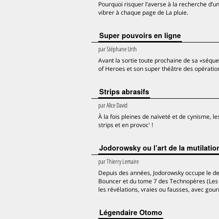
Pourquoi risquer l’averse à la recherche d’un
vibrer à chaque page de La pluie.
Super pouvoirs en ligne
par
Stéphane Urth
Avant la sortie toute prochaine de sa «séquel
of Heroes et son super théâtre des opératio
Strips abrasifs
par
Alice David
À la fois pleines de naïveté et de cynisme, l
strips et en provoc' !
Jodorowsky ou l’art de la mutilatio
par
Thierry Lemaire
Depuis des années, Jodorowsky occupe le dev
Bouncer et du tome 7 des Technopères (Les H
les révélations, vraies ou fausses, avec gou
Légendaire Otomo