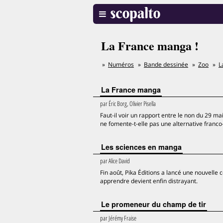
La France manga !
Numéros
Bande dessinée
Zoo
L
La France manga
par
Éric Borg, Olivier Pisella
Faut-il voir un rapport entre le non du 29 
ne fomente-t-elle pas une alternative fran
Les sciences en manga
par
Alice David
Fin août, Pika Éditions a lancé une nouvelle c
apprendre devient enfin distrayant.
Le promeneur du champ de tir
par
Jérémy Fraise