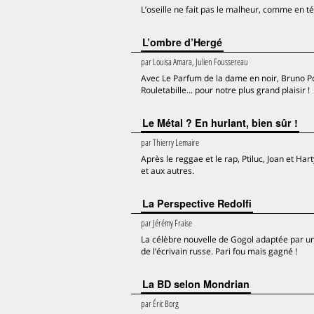
L’oseille ne fait pas le malheur, comme en 
L’ombre d’Hergé
par
Louisa Amara, Julien Foussereau
Avec Le Parfum de la dame en noir, Bruno Po
Rouletabille... pour notre plus grand plaisir !
Le Métal ? En hurlant, bien sûr !
par
Thierry Lemaire
Après le reggae et le rap, Ptiluc, Joan et Har
et aux autres.
La Perspective Redolfi
par
Jérémy Fraise
La célèbre nouvelle de Gogol adaptée par un 
de l’écrivain russe. Pari fou mais gagné !
La BD selon Mondrian
par
Éric Borg