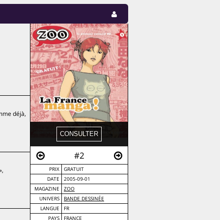
omme déjà,
#2
»,
PRIX
GRATUIT
DATE
2005-09-01
MAGAZINE
ZOO
UNIVERS
BANDE DESSINÉE
LANGUE
FR
PAYS
FRANCE