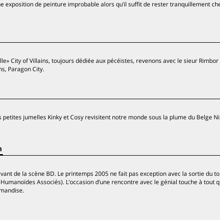
e exposition de peinture improbable alors qu’il suffit de rester tranquillement che
le» City of Villains, toujours dédiée aux pécéistes, revenons avec le sieur Rimbor 
ns, Paragon City.
es petites jumelles Kinky et Cosy revisitent notre monde sous la plume du Belge Ni
n
ant de la scène BD. Le printemps 2005 ne fait pas exception avec la sortie du t
umanoïdes Associés). L’occasion d’une rencontre avec le génial touche à tout qui
rmandise.