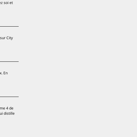
z soi et
sur City
x. En
ome 4 de
 distille