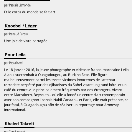
par
Pascale Lismonde
Et le corps du monde se fait art
Knoebel / Léger
par
Renaud Faroux
Une joie de vivre partagée
Pour Leila
par
Pascal Amel
Le 18 janvier 2016, la jeune photographe et vidéaste franco-marocaine Leila
Alaoui succombait à Ouagadougou, au Burkina Faso. Elle figure
malheureusement parmi les trente victimes innocentes de l’attentat
terroriste perpétré par des djihadistes du Sahel visant un grand hôtel et un
café du centre-ville principalement fréquentés par des étrangers. Vivant
entre Marrakech, Beyrouth – où elle a fondé un centre d’art contemporain
avec son compagnon libanais Nabil Canaan – et Paris, elle était présente, ce
jour fatal, à Ouagadougou afin de réaliser un reportage pour Amnesty
International.
Khaled Takreti
par
Tom Laurent