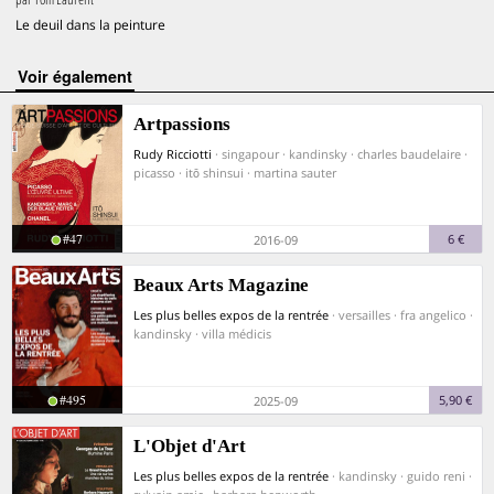
Le deuil dans la peinture
voir également
Artpassions
Rudy Ricciotti
· singapour · kandinsky · charles baudelaire ·
picasso · itō shinsui · martina sauter
#47
6 €
2016-09
Beaux Arts Magazine
Les plus belles expos de la rentrée
· versailles · fra angelico ·
kandinsky · villa médicis
#495
5,90 €
2025-09
L'Objet d'Art
Les plus belles expos de la rentrée
· kandinsky · guido reni ·