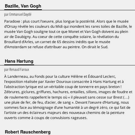
Bazille, Van Gogh
par
Emmanuel Daydé
Paradoxe : plus court l’oeuvre, plus longue la postérité. Alors que le musée
d’Orsay révèle les couleurs du Midi qui inondent les rares toiles de Bazille, le
musée Van Gogh souligne tout ce que Monet et Van Gogh doivent au plein
air de Daubigny. Au coeur de cette conquête solaire, la révélation du
Brouillard d’Arles, un carnet de 65 dessins inédits que le musée
d’Amsterdam se refuse d’attribuer au peintre. On dirait le Sud.
Hans Hartung
par
Renaud Faroux
À Landerneau, au Fonds pour la culture Hélène et Édouard Leclerc,
l’exposition réalisée par Xavier Douroux consacrée à Hans Hartung et à
l’abstraction lyrique est un véritable coup de tonnerre en pays breton !
Zébrures, giclures, griffures, hachures, entailles, sillons, images de foudre et
de roulements rappellent le temps où « il pleuvait sans cesse sur Brest (…)
une pluie de fer, de feu, d’acier, de sang ». Devant l’oeuvre d’Hartung, nous
sommes face au témoignage d’une humanité à un degré zéro, ce qui fait de
l’artiste un des éclaireurs majeurs des nouveaux chemins de la peinture
ouverts comme à coups de convulsions rageuses.
Robert Rauschenberg