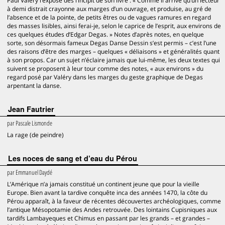
Paul Valéry l’expose dès l’incipit de son livre : « Comme il arrive qu’un lecteur
à demi distrait crayonne aux marges d’un ouvrage, et produise, au gré de
l’absence et de la pointe, de petits êtres ou de vagues ramures en regard
des masses lisibles, ainsi ferai-je, selon le caprice de l’esprit, aux environs de
ces quelques études d’Edgar Degas. » Notes d’après notes, en quelque
sorte, son désormais fameux Degas Danse Dessin s’est permis – c’est l’une
des raisons d’être des marges – quelques « déliaisons » et généralités quant
à son propos. Car un sujet n’éclaire jamais que lui-même, les deux textes qui
suivent se proposent à leur tour comme des notes, « aux environs » du
regard posé par Valéry dans les marges du geste graphique de Degas
arpentant la danse.
Jean Fautrier
par
Pascale Lismonde
La rage (de peindre)
Les noces de sang et d’eau du Pérou
par
Emmanuel Daydé
L’Amérique n’a jamais constitué un continent jeune que pour la vieille
Europe. Bien avant la tardive conquête inca des années 1470, la côte du
Pérou apparaît, à la faveur de récentes découvertes archéologiques, comme
l’antique Mésopotamie des Andes retrouvée. Des lointains Cupisniques aux
tardifs Lambayeques et Chimus en passant par les grands – et grandes –