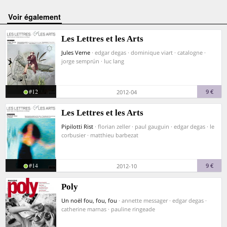
voir également
Les Lettres et les Arts
Jules Verne
· edgar degas · dominique viart · catalogne ·
jorge semprún · luc lang
#12
9 €
2012-04
Les Lettres et les Arts
Pipilotti Rist
· florian zeller · paul gauguin · edgar degas · le
corbusier · matthieu barbezat
#14
9 €
2012-10
Poly
Un noël fou, fou, fou
· annette messager · edgar degas ·
catherine marnas · pauline ringeade