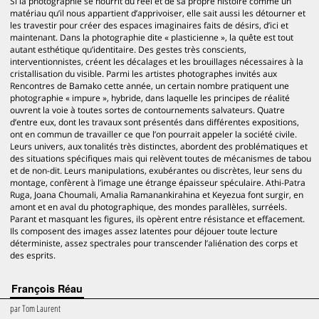
Si la photographie se nourrit du réel et de sa propre histoire comme un
matériau qu’il nous appartient d’apprivoiser, elle sait aussi les détourner et
les travestir pour créer des espaces imaginaires faits de désirs, d’ici et
maintenant. Dans la photographie dite « plasticienne », la quête est tout
autant esthétique qu’identitaire. Des gestes très conscients,
interventionnistes, créent les décalages et les brouillages nécessaires à la
cristallisation du visible. Parmi les artistes photographes invités aux
Rencontres de Bamako cette année, un certain nombre pratiquent une
photographie « impure », hybride, dans laquelle les principes de réalité
ouvrent la voie à toutes sortes de contournements salvateurs. Quatre
d’entre eux, dont les travaux sont présentés dans différentes expositions,
ont en commun de travailler ce que l’on pourrait appeler la société civile.
Leurs univers, aux tonalités très distinctes, abordent des problématiques et
des situations spécifiques mais qui relèvent toutes de mécanismes de tabou
et de non-dit. Leurs manipulations, exubérantes ou discrètes, leur sens du
montage, confèrent à l’image une étrange épaisseur spéculaire. Athi-Patra
Ruga, Joana Choumali, Amalia Ramanankirahina et Keyezua font surgir, en
amont et en aval du photographique, des mondes parallèles, surréels.
Parant et masquant les figures, ils opèrent entre résistance et effacement.
Ils composent des images assez latentes pour déjouer toute lecture
déterministe, assez spectrales pour transcender l’aliénation des corps et
des esprits.
François Réau
par
Tom Laurent