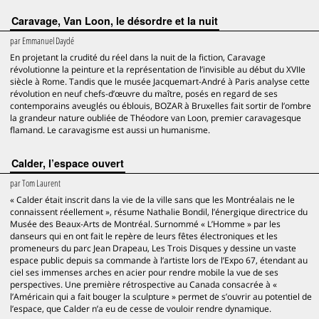
Caravage, Van Loon, le désordre et la nuit
par
Emmanuel Daydé
En projetant la crudité du réel dans la nuit de la fiction, Caravage
révolutionne la peinture et la représentation de l’invisible au début du XVIIe
siècle à Rome. Tandis que le musée Jacquemart-André à Paris analyse cette
révolution en neuf chefs-d’œuvre du maître, posés en regard de ses
contemporains aveuglés ou éblouis, BOZAR à Bruxelles fait sortir de l’ombre
la grandeur nature oubliée de Théodore van Loon, premier caravagesque
flamand. Le caravagisme est aussi un humanisme.
Calder, l’espace ouvert
par
Tom Laurent
« Calder était inscrit dans la vie de la ville sans que les Montréalais ne le
connaissent réellement », résume Nathalie Bondil, l’énergique directrice du
Musée des Beaux-Arts de Montréal. Surnommé « L’Homme » par les
danseurs qui en ont fait le repère de leurs fêtes électroniques et les
promeneurs du parc Jean Drapeau, Les Trois Disques y dessine un vaste
espace public depuis sa commande à l’artiste lors de l’Expo 67, étendant au
ciel ses immenses arches en acier pour rendre mobile la vue de ses
perspectives. Une première rétrospective au Canada consacrée à «
l’Américain qui a fait bouger la sculpture » permet de s’ouvrir au potentiel de
l’espace, que Calder n’a eu de cesse de vouloir rendre dynamique.