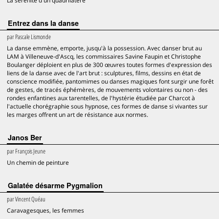
La sérénité d'un quadrilatère
Entrez dans la danse
par
Pascale Lismonde
La danse emmène, emporte, jusqu'à la possession. Avec danser brut au
LAM à Villeneuve-d'Ascq, les commissaires Savine Faupin et Christophe
Boulanger déploient en plus de 300 œuvres toutes formes d'expression des
liens de la danse avec de l'art brut : sculptures, films, dessins en état de
conscience modifiée, pantomimes ou danses magiques font surgir une forêt
de gestes, de tracés éphémères, de mouvements volontaires ou non - des
rondes enfantines aux tarentelles, de l'hystérie étudiée par Charcot à
l'actuelle chorégraphie sous hypnose, ces formes de danse si vivantes sur
les marges offrent un art de résistance aux normes.
Janos Ber
par
François Jeune
Un chemin de peinture
Galatée désarme Pygmalion
par
Vincent Quéau
Caravagesques, les femmes