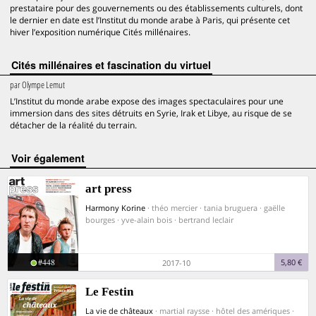
prestataire pour des gouvernements ou des établissements culturels, dont
le dernier en date est l’Institut du monde arabe à Paris, qui présente cet
hiver l’exposition numérique Cités millénaires.
Cités millénaires et fascination du virtuel
par
Olympe Lemut
L’Institut du monde arabe expose des images spectaculaires pour une
immersion dans des sites détruits en Syrie, Irak et Libye, au risque de se
détacher de la réalité du terrain.
voir également
art press
Harmony Korine
· théo mercier · tania bruguera · gaëlle
bourges · yve-alain bois · bertrand leclair
#448
5,80 €
2017-10
Le Festin
La vie de châteaux
· martial raysse · hôtel des amériques ·