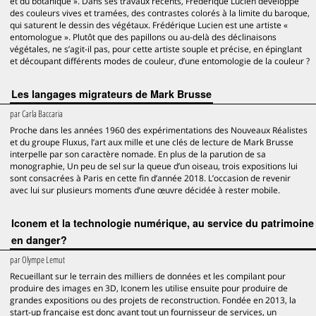
et du botanique ». Dans ses travaux récents, Frédérique Lucien développe
des couleurs vives et tramées, des contrastes colorés à la limite du baroque,
qui saturent le dessin des végétaux. Frédérique Lucien est une artiste «
entomologue ». Plutôt que des papillons ou au-delà des déclinaisons
végétales, ne s’agit-il pas, pour cette artiste souple et précise, en épinglant
et découpant différents modes de couleur, d’une entomologie de la couleur ?
Les langages migrateurs de Mark Brusse
par
Carla Baccaria
Proche dans les années 1960 des expérimentations des Nouveaux Réalistes
et du groupe Fluxus, l’art aux mille et une clés de lecture de Mark Brusse
interpelle par son caractère nomade. En plus de la parution de sa
monographie, Un peu de sel sur la queue d’un oiseau, trois expositions lui
sont consacrées à Paris en cette fin d’année 2018. L’occasion de revenir
avec lui sur plusieurs moments d’une œuvre décidée à rester mobile.
Iconem et la technologie numérique, au service du patrimoine
en danger?
par
Olympe Lemut
Recueillant sur le terrain des milliers de données et les compilant pour
produire des images en 3D, Iconem les utilise ensuite pour produire de
grandes expositions ou des projets de reconstruction. Fondée en 2013, la
start-up française est donc avant tout un fournisseur de services, un