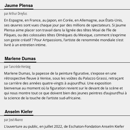
Jaume Plensa
par
Arthur Dreyfus
En Espagne, en France, au Japon, en Corée, en Allemagne, aux États-Unis,
ses œuvres sont vues chaque jour par des millions de spectateurs. Si Jaume
Plensa aime placer son travail dans la lignée des têtes Moaï de l’île de
Pâques, ou des colossales têtes Olmèques du Mexique, comment s’exprime
son geste créatif ? Pour Artpassions, l’artiste de renommée mondiale s’est
livré à un entretien intime.
Marlene Dumas
par
Tancrède Hertzog
Marlene Dumas, la papesse de la peinture figurative, s’expose en une
rétrospective fleuve à Venise, sous les voûtes du Palazzo Grassi, retraçant
sa carrière des années quatre-vingts à aujourd’hui. Une exposition
bienvenue au moment où la figuration revient sur le devant de la scène et
qui nous montre tout ce que doivent bien des jeunes peintres d’aujourd’hui à
la science de la touche de l’artiste sud-africaine.
Anselm Kiefer
par
José Alvarez
L’ouverture au public, en juillet 2022, de Eschaton-Fondation Anselm Kiefer