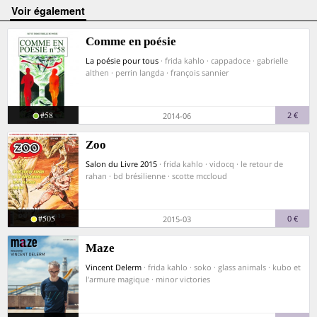
voir également
Comme en poésie
La poésie pour tous
· frida kahlo · cappadoce · gabrielle
althen · perrin langda · françois sannier
#58
2 €
2014-06
Zoo
Salon du Livre 2015
· frida kahlo · vidocq · le retour de
rahan · bd brésilienne · scotte mccloud
#505
0 €
2015-03
Maze
Vincent Delerm
· frida kahlo · soko · glass animals · kubo et
l’armure magique · minor victories