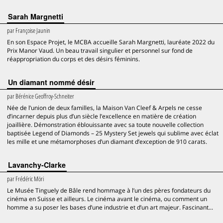
Sarah Margnetti
par
Françoise Jaunin
En son Espace Projet, le MCBA accueille Sarah Margnetti, lauréate 2022 du
Prix Manor Vaud. Un beau travail singulier et personnel sur fond de
réappropriation du corps et des désirs féminins.
Un diamant nommé désir
par
Bérénice Geoffroy-Schneiter
Née de l’union de deux familles, la Maison Van Cleef & Arpels ne cesse
d’incarner depuis plus d’un siècle l’excellence en matière de création
joaillière. Démonstration éblouissante avec sa toute nouvelle collection
baptisée Legend of Diamonds – 25 Mystery Set jewels qui sublime avec éclat
les mille et une métamorphoses d’un diamant d’exception de 910 carats.
Lavanchy-Clarke
par
Frédéric Möri
Le Musée Tinguely de Bâle rend hommage à l’un des pères fondateurs du
cinéma en Suisse et ailleurs. Le cinéma avant le cinéma, ou comment un
homme a su poser les bases d’une industrie et d’un art majeur. Fascinant...