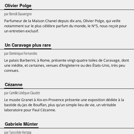
Olivier Polge
par
Benoît Dauvergne
Parfumeur de la Maison Chanel depuis dix ans, Olivier Polge, qui veille
notamment sur le plus célèbre parfum du monde, le N°5, nous reçoit pour
un entretien exclusif.
Un Caravage plus rare
par
Dominique Fernandez
Le palais Barberini, à Rome, présente vingt-quatre toiles de Caravage, dont
une inédite, et certaines, venues d’Angleterre ou des États-Unis, très peu
connues.
Cézanne
par
Camille Lévêque-Claudet
Le musée Granet à Aix-en-Provence présente une exposition dédiée à la
bastide du Jas de Bouffan, plus qu’un simple lieu de vie, un véritable
laboratoire pour Paul Cézanne.
Gabriele Münter
par
Tancrède Hertzog