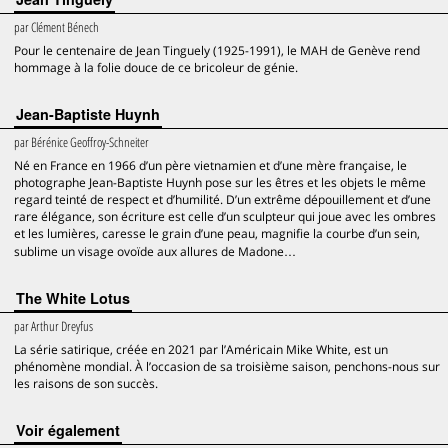
par
Clément Bénech
Pour le centenaire de Jean Tinguely (1925-1991), le MAH de Genève rend
hommage à la folie douce de ce bricoleur de génie.
Jean-Baptiste Huynh
par
Bérénice Geoffroy-Schneiter
Né en France en 1966 d’un père vietnamien et d’une mère française, le
photographe Jean-Baptiste Huynh pose sur les êtres et les objets le même
regard teinté de respect et d’humilité. D’un extrême dépouillement et d’une
rare élégance, son écriture est celle d’un sculpteur qui joue avec les ombres
et les lumières, caresse le grain d’une peau, magnifie la courbe d’un sein,
sublime un visage ovoïde aux allures de Madone…
The White Lotus
par
Arthur Dreyfus
La série satirique, créée en 2021 par l’Américain Mike White, est un
phénomène mondial. À l’occasion de sa troisième saison, penchons-nous sur
les raisons de son succès.
voir également