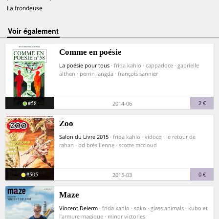
La frondeuse
voir également
Comme en poésie
La poésie pour tous
· frida kahlo · cappadoce · gabrielle
althen · perrin langda · françois sannier
#58
2 €
2014-06
Zoo
Salon du Livre 2015
· frida kahlo · vidocq · le retour de
rahan · bd brésilienne · scotte mccloud
#505
0 €
2015-03
Maze
Vincent Delerm
· frida kahlo · soko · glass animals · kubo et
l’armure magique · minor victories