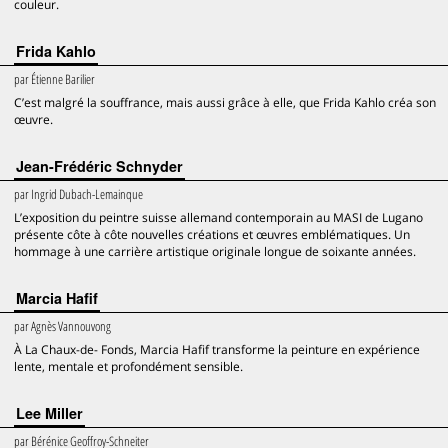
couleur.
Frida Kahlo
par
Étienne Barilier
C’est malgré la souffrance, mais aussi grâce à elle, que Frida Kahlo créa son
œuvre.
Jean-Frédéric Schnyder
par
Ingrid Dubach-Lemainque
L’exposition du peintre suisse allemand contemporain au MASI de Lugano
présente côte à côte nouvelles créations et œuvres emblématiques. Un
hommage à une carrière artistique originale longue de soixante années.
Marcia Hafif
par
Agnès Vannouvong
À La Chaux-de- Fonds, Marcia Hafif transforme la peinture en expérience
lente, mentale et profondément sensible.
Lee Miller
par
Bérénice Geoffroy-Schneiter