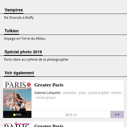
Vampires
De Dracula à Buffy
Tolkien
Voyage en Terre du Milieu
Spécial photo 2019
Paris vibre au rythme de la photographie
voir également
Greater Paris
Galeries Lafayette
· versailles · paris · pierre et gilles · tolkien
· olivier giraud
#48
0 €
2019-12
Greater Paris