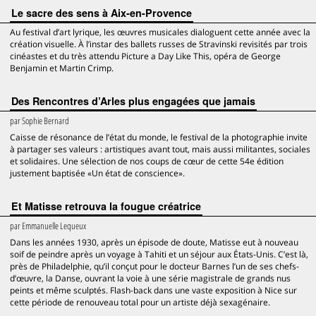
Le sacre des sens à Aix-en-Provence
Au festival d’art lyrique, les œuvres musicales dialoguent cette année avec la
création visuelle. À l’instar des ballets russes de Stravinski revisités par trois
cinéastes et du très attendu Picture a Day Like This, opéra de George
Benjamin et Martin Crimp.
Des Rencontres d’Arles plus engagées que jamais
par
Sophie Bernard
Caisse de résonance de l’état du monde, le festival de la photographie invite
à partager ses valeurs : artistiques avant tout, mais aussi militantes, sociales
et solidaires. Une sélection de nos coups de cœur de cette 54e édition
justement baptisée «Un état de conscience».
Et Matisse retrouva la fougue créatrice
par
Emmanuelle Lequeux
Dans les années 1930, après un épisode de doute, Matisse eut à nouveau
soif de peindre après un voyage à Tahiti et un séjour aux États-Unis. C’est là,
près de Philadelphie, qu’il conçut pour le docteur Barnes l’un de ses chefs-
d’œuvre, la Danse, ouvrant la voie à une série magistrale de grands nus
peints et même sculptés. Flash-back dans une vaste exposition à Nice sur
cette période de renouveau total pour un artiste déjà sexagénaire.