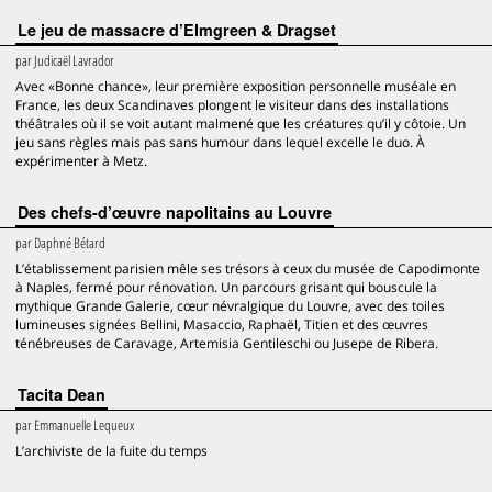
Le jeu de massacre d’Elmgreen & Dragset
par
Judicaël Lavrador
Avec «Bonne chance», leur première exposition personnelle muséale en
France, les deux Scandinaves plongent le visiteur dans des installations
théâtrales où il se voit autant malmené que les créatures qu’il y côtoie. Un
jeu sans règles mais pas sans humour dans lequel excelle le duo. À
expérimenter à Metz.
Des chefs-d’œuvre napolitains au Louvre
par
Daphné Bétard
L’établissement parisien mêle ses trésors à ceux du musée de Capodimonte
à Naples, fermé pour rénovation. Un parcours grisant qui bouscule la
mythique Grande Galerie, cœur névralgique du Louvre, avec des toiles
lumineuses signées Bellini, Masaccio, Raphaël, Titien et des œuvres
ténébreuses de Caravage, Artemisia Gentileschi ou Jusepe de Ribera.
Tacita Dean
par
Emmanuelle Lequeux
L’archiviste de la fuite du temps