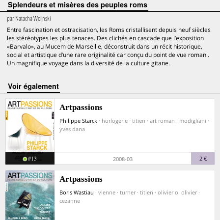
Splendeurs et misères des peuples roms
par
Natacha Wolinski
Entre fascination et ostracisation, les Roms cristallisent depuis neuf siècles
les stéréotypes les plus tenaces. Des clichés en cascade que l’exposition
«Barvalo», au Mucem de Marseille, déconstruit dans un récit historique,
social et artistique d’une rare originalité car conçu du point de vue romani.
Un magnifique voyage dans la diversité de la culture gitane.
voir également
Artpassions
Philippe Starck
· horlogerie · titien · art roman · modigliani ·
yves dana
#13
2 €
2008-03
Artpassions
Boris Wastiau
· vienne · turner · titien · olivier o. olivier ·
cezanne