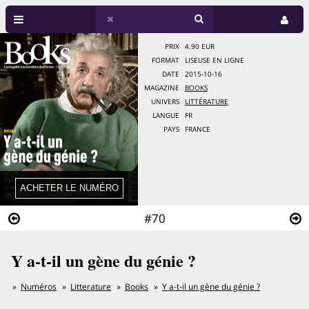
PRIX
4.90 EUR
FORMAT
LISEUSE EN LIGNE
DATE
2015-10-16
MAGAZINE
BOOKS
UNIVERS
LITTÉRATURE
LANGUE
FR
PAYS
FRANCE
#70
Y a-t-il un gène du génie ?
Numéros
Litterature
Books
Y a-t-il un gène du génie ?