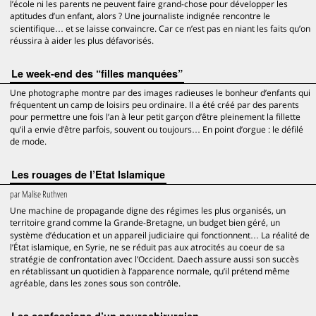
l’école ni les parents ne peuvent faire grand-chose pour développer les
aptitudes d’un enfant, alors ? Une journaliste indignée rencontre le
scientifique… et se laisse convaincre. Car ce n’est pas en niant les faits qu’on
réussira à aider les plus défavorisés.
Le week-end des “filles manquées”
Une photographe montre par des images radieuses le bonheur d’enfants qui
fréquentent un camp de loisirs peu ordinaire. Il a été créé par des parents
pour permettre une fois l’an à leur petit garçon d’être pleinement la fillette
qu’il a envie d’être parfois, souvent ou toujours… En point d’orgue : le défilé
de mode.
Les rouages de l’Etat Islamique
par
Malise Ruthven
Une machine de propagande digne des régimes les plus organisés, un
territoire grand comme la Grande-Bretagne, un budget bien géré, un
système d’éducation et un appareil judiciaire qui fonctionnent… La réalité de
l’État islamique, en Syrie, ne se réduit pas aux atrocités au coeur de sa
stratégie de confrontation avec l’Occident. Daech assure aussi son succès
en rétablissant un quotidien à l’apparence normale, qu’il prétend même
agréable, dans les zones sous son contrôle.