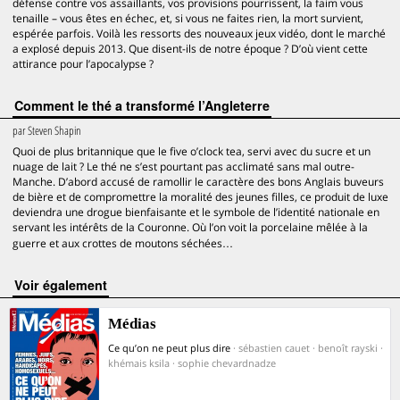
défense contre vos assaillants, vos provisions pourrissent, la faim vous
tenaille – vous êtes en échec, et, si vous ne faites rien, la mort survient,
espérée parfois. Voilà les ressorts des nouveaux jeux vidéo, dont le marché
a explosé depuis 2013. Que disent-ils de notre époque ? D’où vient cette
attirance pour l’apocalypse ?
Comment le thé a transformé l’Angleterre
par
Steven Shapin
Quoi de plus britannique que le five o’clock tea, servi avec du sucre et un
nuage de lait ? Le thé ne s’est pourtant pas acclimaté sans mal outre-
Manche. D’abord accusé de ramollir le caractère des bons Anglais buveurs
de bière et de compromettre la moralité des jeunes filles, ce produit de luxe
deviendra une drogue bienfaisante et le symbole de l’identité nationale en
servant les intérêts de la Couronne. Où l’on voit la porcelaine mêlée à la
guerre et aux crottes de moutons séchées…
voir également
Médias
Ce qu’on ne peut plus dire
· sébastien cauet · benoît rayski ·
khémais ksila · sophie chevardnadze