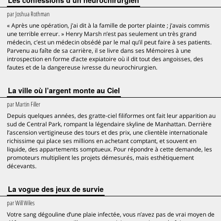
Les confessions d’un neurochirurgien
par
Joshua Rothman
« Après une opération, j’ai dit à la famille de porter plainte ; j’avais commis
une terrible erreur. » Henry Marsh n’est pas seulement un très grand
médecin, c’est un médecin obsédé par le mal qu’il peut faire à ses patients.
Parvenu au faîte de sa carrière, il se livre dans ses Mémoires à une
introspection en forme d’acte expiatoire où il dit tout des angoisses, des
fautes et de la dangereuse ivresse du neurochirurgien.
La ville où l’argent monte au Ciel
par
Martin Filler
Depuis quelques années, des gratte-ciel filiformes ont fait leur apparition au
sud de Central Park, rompant la légendaire skyline de Manhattan. Derrière
l’ascension vertigineuse des tours et des prix, une clientèle internationale
richissime qui place ses millions en achetant comptant, et souvent en
liquide, des appartements somptueux. Pour répondre à cette demande, les
promoteurs multiplient les projets démesurés, mais esthétiquement
décevants.
La vogue des jeux de survie
par
Will Wiles
Votre sang dégouline d’une plaie infectée, vous n’avez pas de vrai moyen de