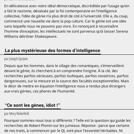
En délicatesse avec notre idéal démocratique, discréditée par l’usage qu’en
a fait le nazisme, dévaluée par la foi contemporaine en l’intelligence
collective, l’idée de génie n’a plus droit de cité à l’université. Elle a, du coup,
commencé une nouvelle vie dans la pop culture. Car le génie est une idée
sans laquelle nous ne pouvons pas vivre. En renonçant à reconnaître
l’homme d’exception, les intellectuels ne sont parvenus qu’à laisser Serena
Williams détrôner Shakespeare.
La plus mystérieuse des formes d’intelligence
par
Joseph Epstein
Depuis que les hommes, dans le sillage des romantiques, s’émerveillent
devant le génie, ils cherchent à en comprendre l’origine. À la clé, des
recherches parfois sérieuses, parfois loufoques, parfois novatrices, parfois
dangereuses, sur la mesure et la source des facultés exceptionnelles. Mais
le désir de mettre en équation l’intelligence nous a rendus plus étrangers
aux vrais génies, ces phares de l’humanité.
“Ce sont les gènes, idiot !”
par
Mary Wakefield
Pourquoi sommes-nous tous si différents ? Telle est la question qui guide les
recherches de Robert Plomin sur les jumeaux. Réponse : parce que certains
de nos traits, à commencer par le QI, sont pour l’essentiel héritables. Ni