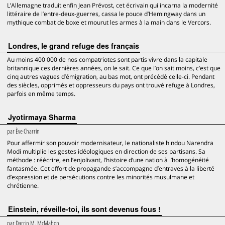
L’Allemagne traduit enfin Jean Prévost, cet écrivain qui incarna la modernité
littéraire de l’entre-deux-guerres, cassa le pouce d’Hemingway dans un
mythique combat de boxe et mourut les armes à la main dans le Vercors.
Londres, le grand refuge des français
Au moins 400 000 de nos compatriotes sont partis vivre dans la capitale
britannique ces dernières années, on le sait. Ce que l’on sait moins, c’est que
cinq autres vagues d’émigration, au bas mot, ont précédé celle-ci. Pendant
des siècles, opprimés et oppresseurs du pays ont trouvé refuge à Londres,
parfois en même temps.
Jyotirmaya Sharma
par
Ève Charrin
Pour affermir son pouvoir modernisateur, le nationaliste hindou Narendra
Modi multiplie les gestes idéologiques en direction de ses partisans. Sa
méthode : réécrire, en l’enjolivant, l’histoire d’une nation à l’homogénéité
fantasmée. Cet effort de propagande s’accompagne d’entraves à la liberté
d’expression et de persécutions contre les minorités musulmane et
chrétienne.
Einstein, réveille-toi, ils sont devenus fous !
par
Darrin M. McMahon