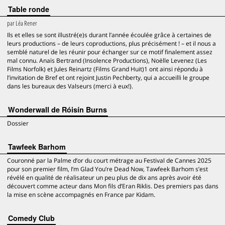
Table ronde
par
Léa Rener
Ils et elles se sont illustré(e)s durant l’année écoulée grâce à certaines de
leurs productions – de leurs coproductions, plus précisément ! – et il nous a
semblé naturel de les réunir pour échanger sur ce motif finalement assez
mal connu. Anaïs Bertrand (Insolence Productions), Noëlle Levenez (Les
Films Norfolk) et Jules Reinartz (Films Grand Huit)1 ont ainsi répondu à
l’invitation de Bref et ont rejoint Justin Pechberty, qui a accueilli le groupe
dans les bureaux des Valseurs (merci à eux!).
Wonderwall de Róisín Burns
Dossier
Tawfeek Barhom
Couronné par la Palme d’or du court métrage au Festival de Cannes 2025
pour son premier film, I’m Glad You’re Dead Now, Tawfeek Barhom s’est
révélé en qualité de réalisateur un peu plus de dix ans après avoir été
découvert comme acteur dans Mon fils d’Eran Riklis. Des premiers pas dans
la mise en scène accompagnés en France par Kidam.
Comedy Club