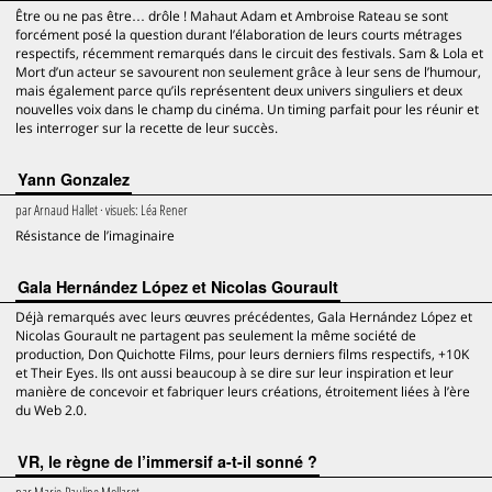
Être ou ne pas être… drôle ! Mahaut Adam et Ambroise Rateau se sont
forcément posé la question durant l’élaboration de leurs courts métrages
respectifs, récemment remarqués dans le circuit des festivals. Sam & Lola et
Mort d’un acteur se savourent non seulement grâce à leur sens de l’humour,
mais également parce qu’ils représentent deux univers singuliers et deux
nouvelles voix dans le champ du cinéma. Un timing parfait pour les réunir et
les interroger sur la recette de leur succès.
Yann Gonzalez
par
Arnaud Hallet
· visuels:
Léa Rener
Résistance de l’imaginaire
Gala Hernández López et Nicolas Gourault
Déjà remarqués avec leurs œuvres précédentes, Gala Hernández López et
Nicolas Gourault ne partagent pas seulement la même société de
production, Don Quichotte Films, pour leurs derniers films respectifs, +10K
et Their Eyes. Ils ont aussi beaucoup à se dire sur leur inspiration et leur
manière de concevoir et fabriquer leurs créations, étroitement liées à l’ère
du Web 2.0.
VR, le règne de l’immersif a-t-il sonné ?